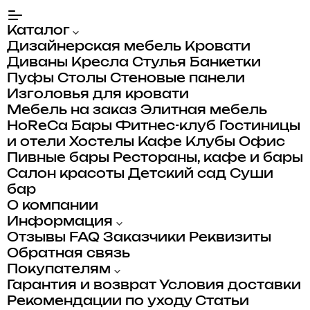
Каталог
Дизайнерская мебель
Кровати
Диваны
Кресла
Стулья
Банкетки
Пуфы
Столы
Стеновые панели
Изголовья для кровати
Мебель на заказ
Элитная мебель
HoReCa
Бары
Фитнес-клуб
Гостиницы
и отели
Хостелы
Кафе
Клубы
Офис
Пивные бары
Рестораны, кафе и бары
Салон красоты
Детский сад
Суши
бар
О компании
Информация
Отзывы
FAQ
Заказчики
Реквизиты
Обратная связь
Покупателям
Гарантия и возврат
Условия доставки
Рекомендации по уходу
Статьи