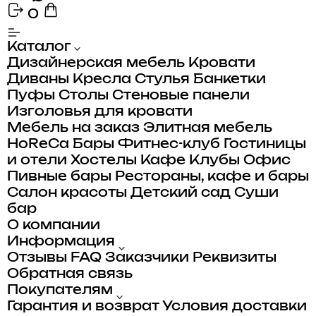
0
Каталог
Дизайнерская мебель
Кровати
Диваны
Кресла
Стулья
Банкетки
Пуфы
Столы
Стеновые панели
Изголовья для кровати
Мебель на заказ
Элитная мебель
HoReCa
Бары
Фитнес-клуб
Гостиницы
и отели
Хостелы
Кафе
Клубы
Офис
Пивные бары
Рестораны, кафе и бары
Салон красоты
Детский сад
Суши
бар
О компании
Информация
Отзывы
FAQ
Заказчики
Реквизиты
Обратная связь
Покупателям
Гарантия и возврат
Условия доставки