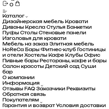
0
Каталог
Дизайнерская мебель
Кровати
Диваны
Кресла
Стулья
Банкетки
Пуфы
Столы
Стеновые панели
Изголовья для кровати
Мебель на заказ
Элитная мебель
HoReCa
Бары
Фитнес-клуб
Гостиницы
и отели
Хостелы
Кафе
Клубы
Офис
Пивные бары
Рестораны, кафе и бары
Салон красоты
Детский сад
Суши
бар
О компании
Информация
Отзывы
FAQ
Заказчики
Реквизиты
Обратная связь
Покупателям
Гарантия и возврат
Условия доставки