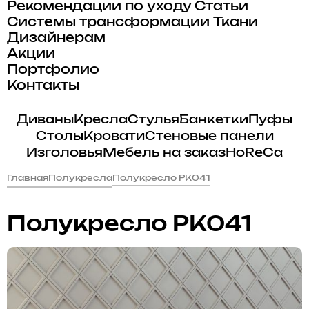
Рекомендации по уходу
Статьи
Системы трансформации
Ткани
Дизайнерам
Акции
Портфолио
Контакты
Диваны
Кресла
Стулья
Банкетки
Пуфы
Столы
Кровати
Стеновые панели
Изголовья
Мебель на заказ
HoReCa
Главная
Полукресла
Полукресло PK041
Полукресло PK041