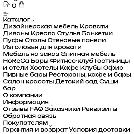
0
Каталог
Дизайнерская мебель
Кровати
Диваны
Кресла
Стулья
Банкетки
Пуфы
Столы
Стеновые панели
Изголовья для кровати
Мебель на заказ
Элитная мебель
HoReCa
Бары
Фитнес-клуб
Гостиницы
и отели
Хостелы
Кафе
Клубы
Офис
Пивные бары
Рестораны, кафе и бары
Салон красоты
Детский сад
Суши
бар
О компании
Информация
Отзывы
FAQ
Заказчики
Реквизиты
Обратная связь
Покупателям
Гарантия и возврат
Условия доставки