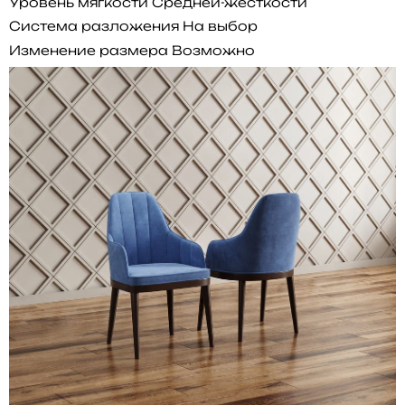
Уровень мягкости
Средней-жесткости
Система разложения
На выбор
Изменение размера
Возможно