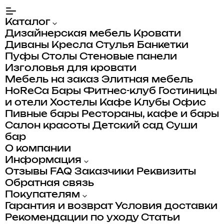
Каталог
Дизайнерская мебель
Кровати
Диваны
Кресла
Стулья
Банкетки
Пуфы
Столы
Стеновые панели
Изголовья для кровати
Мебель на заказ
Элитная мебель
HoReCa
Бары
Фитнес-клуб
Гостиницы
и отели
Хостелы
Кафе
Клубы
Офис
Пивные бары
Рестораны, кафе и бары
Салон красоты
Детский сад
Суши
бар
О компании
Информация
Отзывы
FAQ
Заказчики
Реквизиты
Обратная связь
Покупателям
Гарантия и возврат
Условия доставки
Рекомендации по уходу
Статьи