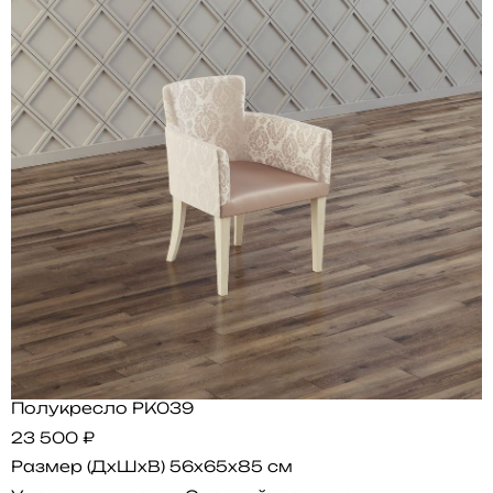
Полукресло PK039
23 500 ₽
Размер (ДхШхВ)
56x65x85 см