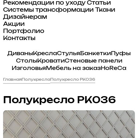
Рекомендации по уходу
Статьи
Системы трансформации
Ткани
Дизайнерам
Акции
Портфолио
Контакты
Диваны
Кресла
Стулья
Банкетки
Пуфы
Столы
Кровати
Стеновые панели
Изголовья
Мебель на заказ
HoReCa
Главная
Полукресла
Полукресло PK036
Полукресло PK036