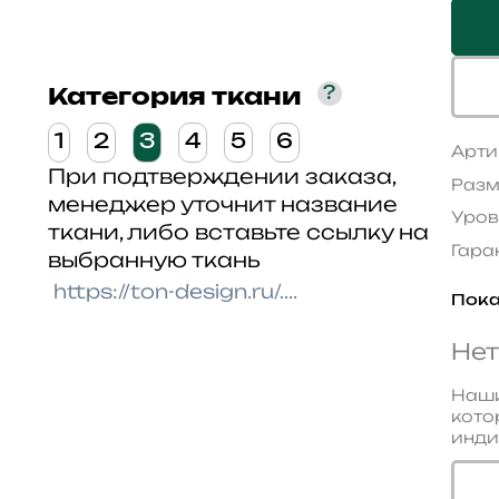
?
Категория ткани
1
2
3
4
5
6
Арти
При подтверждении заказа,
Разм
менеджер уточнит название
Уров
ткани, либо вставьте ссылку на
Гара
выбранную ткань
Пока
Нет
Наши
кото
инди