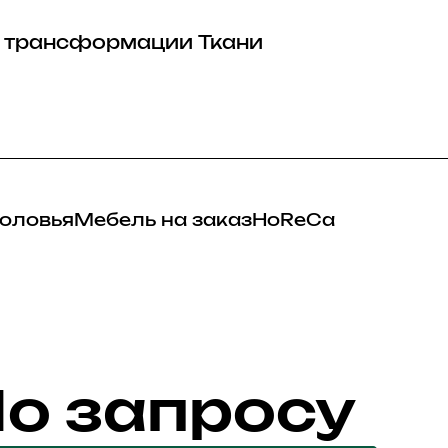
 трансформации
Ткани
оловья
Мебель на заказ
HoReCa
о запросу