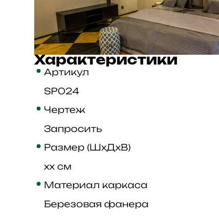
Характеристики
Артикул
SP024
Чертеж
Запросить
Размер (ШхДхВ)
xx см
Материал каркаса
Березовая фанера