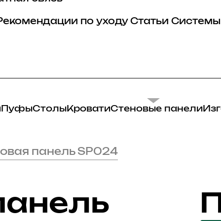
Рекомендации по уходу
Статьи
Системы
и
Пуфы
Столы
Кровати
Стеновые панели
Изг
овая панель SP024
панель
П