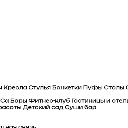
ы
Кресла
Стулья
Банкетки
Пуфы
Столы
eCa
Бары
Фитнес-клуб
Гостиницы и отел
расоты
Детский сад
Суши бар
тная связь