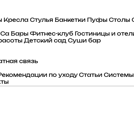
ы
Кресла
Стулья
Банкетки
Пуфы
Столы
eCa
Бары
Фитнес-клуб
Гостиницы и отел
расоты
Детский сад
Суши бар
тная связь
Рекомендации по уходу
Статьи
Системы
кты