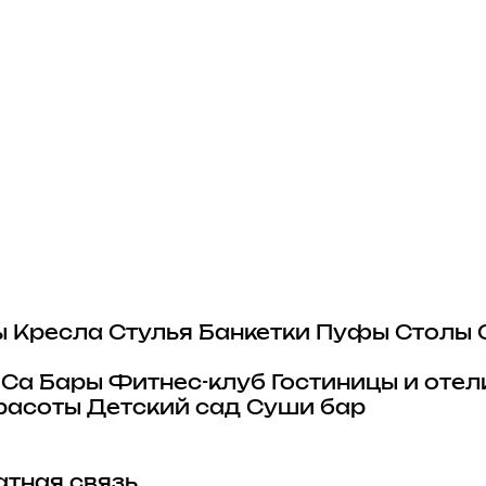
ы
Кресла
Стулья
Банкетки
Пуфы
Столы
eCa
Бары
Фитнес-клуб
Гостиницы и отел
расоты
Детский сад
Суши бар
тная связь