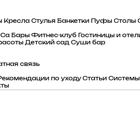
ы
Кресла
Стулья
Банкетки
Пуфы
Столы
eCa
Бары
Фитнес-клуб
Гостиницы и отел
расоты
Детский сад
Суши бар
тная связь
Рекомендации по уходу
Статьи
Системы
кты