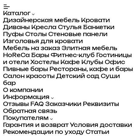
Каталог
Дизайнерская мебель
Кровати
Диваны
Кресла
Стулья
Банкетки
Пуфы
Столы
Стеновые панели
Изголовья для кровати
Мебель на заказ
Элитная мебель
HoReCa
Бары
Фитнес-клуб
Гостиницы
и отели
Хостелы
Кафе
Клубы
Офис
Пивные бары
Рестораны, кафе и бары
Салон красоты
Детский сад
Суши
бар
О компании
Информация
Отзывы
FAQ
Заказчики
Реквизиты
Обратная связь
Покупателям
Гарантия и возврат
Условия доставки
Рекомендации по уходу
Статьи