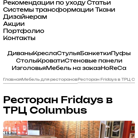
Рекомендации по уходу
Статьи
Системы трансформации
Ткани
Дизайнерам
Акции
Портфолио
Контакты
Диваны
Кресла
Стулья
Банкетки
Пуфы
Столы
Кровати
Стеновые панели
Изголовья
Мебель на заказ
HoReCa
Главная
Мебель для ресторанов
Ресторан Fridays в ТРЦ C
Ресторан Fridays в
ТРЦ Columbus