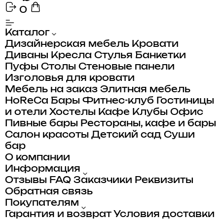
0
Каталог
Дизайнерская мебель
Кровати
Диваны
Кресла
Стулья
Банкетки
Пуфы
Столы
Стеновые панели
Изголовья для кровати
Мебель на заказ
Элитная мебель
HoReCa
Бары
Фитнес-клуб
Гостиницы
и отели
Хостелы
Кафе
Клубы
Офис
Пивные бары
Рестораны, кафе и бары
Салон красоты
Детский сад
Суши
бар
О компании
Информация
Отзывы
FAQ
Заказчики
Реквизиты
Обратная связь
Покупателям
Гарантия и возврат
Условия доставки