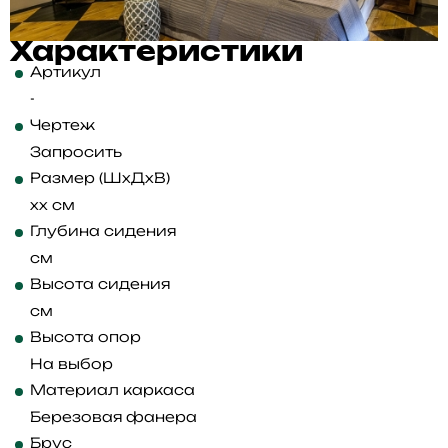
Характеристики
Артикул
-
Чертеж
Запросить
Размер (ШхДхВ)
xx см
Глубина сидения
см
Высота сидения
см
Высота опор
На выбор
Материал каркаса
Березовая фанера
Брус