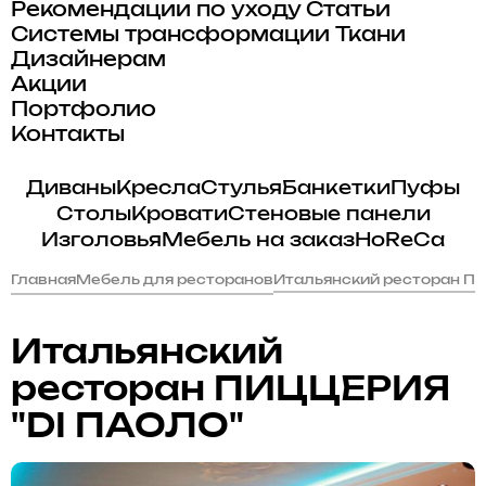
Рекомендации по уходу
Статьи
Системы трансформации
Ткани
Дизайнерам
Акции
Портфолио
Контакты
Диваны
Кресла
Стулья
Банкетки
Пуфы
Столы
Кровати
Стеновые панели
Изголовья
Мебель на заказ
HoReCa
Главная
Мебель для ресторанов
Итальянский ресторан П
Итальянский
ресторан ПИЦЦЕРИЯ
"DI ПАОЛО"