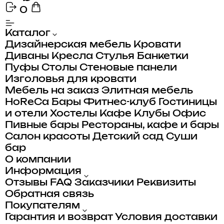
0
Каталог
Дизайнерская мебель
Кровати
Диваны
Кресла
Стулья
Банкетки
Пуфы
Столы
Стеновые панели
Изголовья для кровати
Мебель на заказ
Элитная мебель
HoReCa
Бары
Фитнес-клуб
Гостиницы
и отели
Хостелы
Кафе
Клубы
Офис
Пивные бары
Рестораны, кафе и бары
Салон красоты
Детский сад
Суши
бар
О компании
Информация
Отзывы
FAQ
Заказчики
Реквизиты
Обратная связь
Покупателям
Гарантия и возврат
Условия доставки