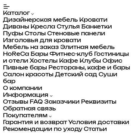
Каталог
Дизайнерская мебель
Кровати
Диваны
Кресла
Стулья
Банкетки
Пуфы
Столы
Стеновые панели
Изголовья для кровати
Мебель на заказ
Элитная мебель
HoReCa
Бары
Фитнес-клуб
Гостиницы
и отели
Хостелы
Кафе
Клубы
Офис
Пивные бары
Рестораны, кафе и бары
Салон красоты
Детский сад
Суши
бар
О компании
Информация
Отзывы
FAQ
Заказчики
Реквизиты
Обратная связь
Покупателям
Гарантия и возврат
Условия доставки
Рекомендации по уходу
Статьи