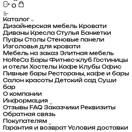
0
Каталог
Дизайнерская мебель
Кровати
Диваны
Кресла
Стулья
Банкетки
Пуфы
Столы
Стеновые панели
Изголовья для кровати
Мебель на заказ
Элитная мебель
HoReCa
Бары
Фитнес-клуб
Гостиницы
и отели
Хостелы
Кафе
Клубы
Офис
Пивные бары
Рестораны, кафе и бары
Салон красоты
Детский сад
Суши
бар
О компании
Информация
Отзывы
FAQ
Заказчики
Реквизиты
Обратная связь
Покупателям
Гарантия и возврат
Условия доставки