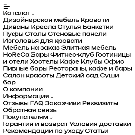
Каталог
Дизайнерская мебель
Кровати
Диваны
Кресла
Стулья
Банкетки
Пуфы
Столы
Стеновые панели
Изголовья для кровати
Мебель на заказ
Элитная мебель
HoReCa
Бары
Фитнес-клуб
Гостиницы
и отели
Хостелы
Кафе
Клубы
Офис
Пивные бары
Рестораны, кафе и бары
Салон красоты
Детский сад
Суши
бар
О компании
Информация
Отзывы
FAQ
Заказчики
Реквизиты
Обратная связь
Покупателям
Гарантия и возврат
Условия доставки
Рекомендации по уходу
Статьи