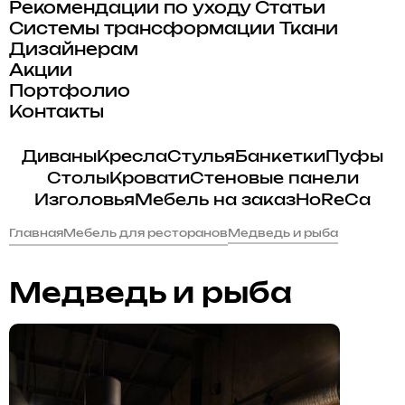
Рекомендации по уходу
Статьи
Системы трансформации
Ткани
Дизайнерам
Акции
Портфолио
Контакты
Диваны
Кресла
Стулья
Банкетки
Пуфы
Столы
Кровати
Стеновые панели
Изголовья
Мебель на заказ
HoReCa
Главная
Мебель для ресторанов
Медведь и рыба
Медведь и рыба