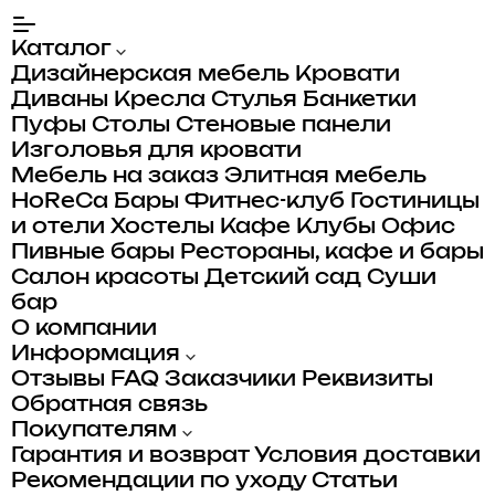
Каталог
Дизайнерская мебель
Кровати
Диваны
Кресла
Стулья
Банкетки
Пуфы
Столы
Стеновые панели
Изголовья для кровати
Мебель на заказ
Элитная мебель
HoReCa
Бары
Фитнес-клуб
Гостиницы
и отели
Хостелы
Кафе
Клубы
Офис
Пивные бары
Рестораны, кафе и бары
Салон красоты
Детский сад
Суши
бар
О компании
Информация
Отзывы
FAQ
Заказчики
Реквизиты
Обратная связь
Покупателям
Гарантия и возврат
Условия доставки
Рекомендации по уходу
Статьи