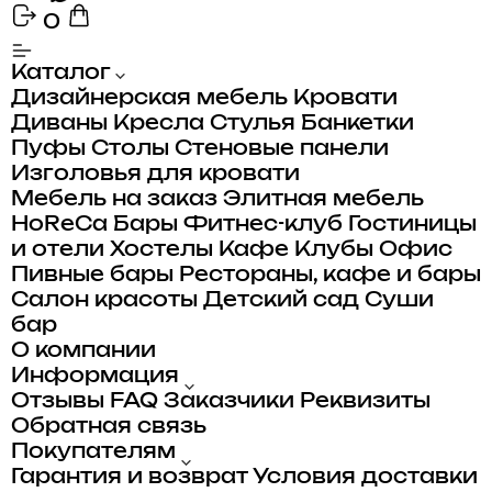
0
Каталог
Дизайнерская мебель
Кровати
Диваны
Кресла
Стулья
Банкетки
Пуфы
Столы
Стеновые панели
Изголовья для кровати
Мебель на заказ
Элитная мебель
HoReCa
Бары
Фитнес-клуб
Гостиницы
и отели
Хостелы
Кафе
Клубы
Офис
Пивные бары
Рестораны, кафе и бары
Салон красоты
Детский сад
Суши
бар
О компании
Информация
Отзывы
FAQ
Заказчики
Реквизиты
Обратная связь
Покупателям
Гарантия и возврат
Условия доставки