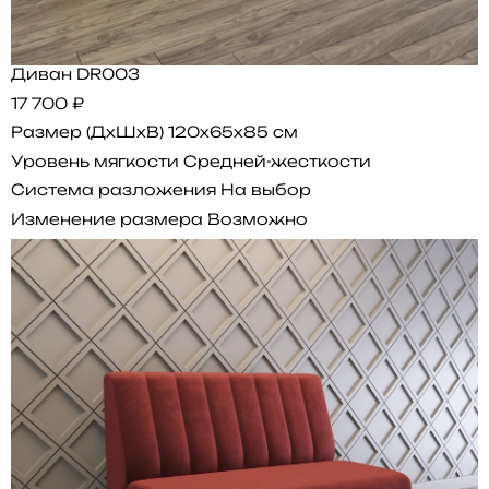
Диван DR003
17 700 ₽
Размер (ДхШхВ)
120x65x85 см
Уровень мягкости
Средней-жесткости
Система разложения
На выбор
Изменение размера
Возможно