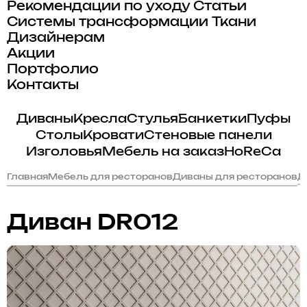
Рекомендации по уходу
Статьи
Системы трансформации
Ткани
Дизайнерам
Акции
Портфолио
Контакты
Диваны
Кресла
Стулья
Банкетки
Пуфы
Столы
Кровати
Стеновые панели
Изголовья
Мебель на заказ
HoReCa
Главная
Мебель для ресторанов
Диваны для ресторанов
Д
Диван DR012