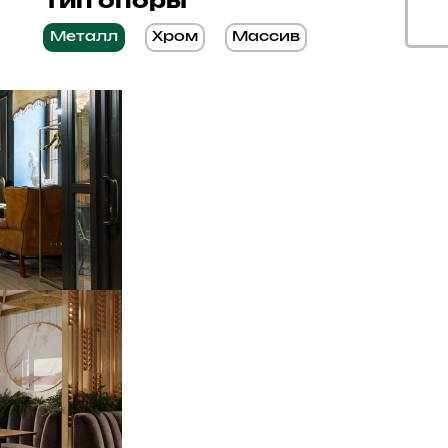
Тип опоры
Металл
Хром
Массив