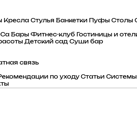
ы
Кресла
Стулья
Банкетки
Пуфы
Столы
eCa
Бары
Фитнес-клуб
Гостиницы и отел
расоты
Детский сад
Суши бар
тная связь
Рекомендации по уходу
Статьи
Системы
кты