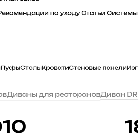
Рекомендации по уходу
Статьи
Системы
и
Пуфы
Столы
Кровати
Стеновые панели
Изг
ов
Диваны для ресторанов
Диван DR
010
1