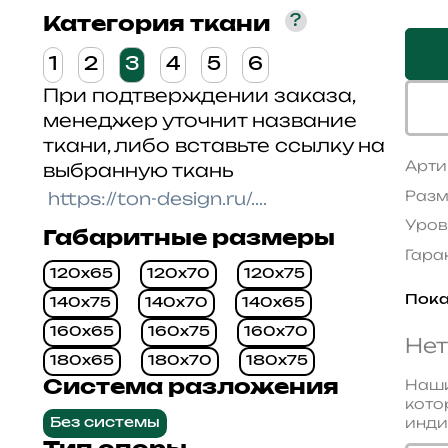
?
Категория ткани
1
2
3
4
5
6
При подтверждении заказа,
менеджер уточнит название
ткани, либо вставьте ссылку на
Арти
выбранную ткань
Разм
Уров
Габаритные размеры
Гара
120x65
120x70
120x75
Пока
140x75
140x70
140x65
160x65
160x75
160x70
Нет
180x65
180x70
180x75
Наши
Система разложения
кото
инди
Без системы