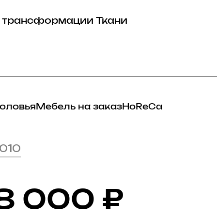
 трансформации
Ткани
оловья
Мебель на заказ
HoReCa
010
8 000
₽