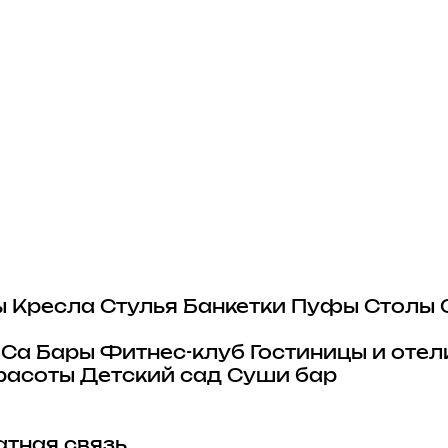
ы
Кресла
Стулья
Банкетки
Пуфы
Столы
eCa
Бары
Фитнес-клуб
Гостиницы и отел
расоты
Детский сад
Суши бар
тная связь