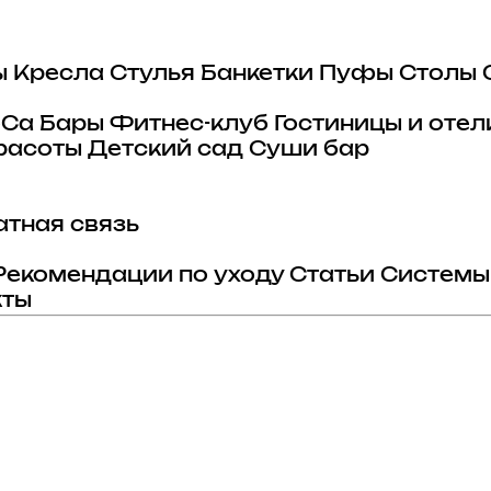
ы
Кресла
Стулья
Банкетки
Пуфы
Столы
eCa
Бары
Фитнес-клуб
Гостиницы и отел
расоты
Детский сад
Суши бар
тная связь
Рекомендации по уходу
Статьи
Системы
кты