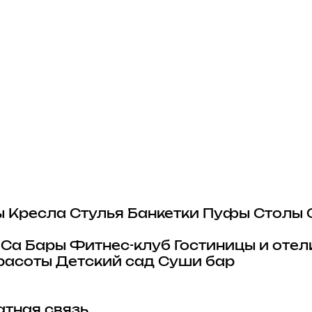
ы
Кресла
Стулья
Банкетки
Пуфы
Столы
eCa
Бары
Фитнес-клуб
Гостиницы и отел
расоты
Детский сад
Суши бар
тная связь