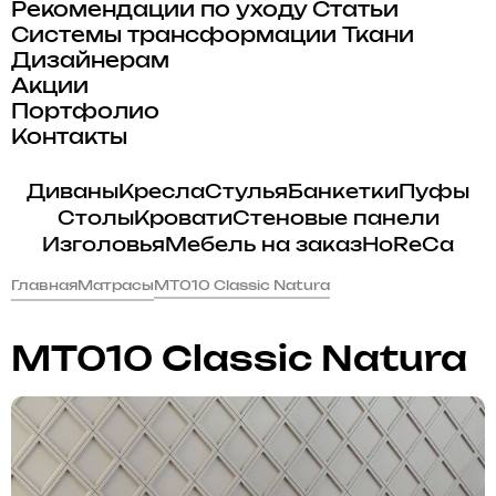
Рекомендации по уходу
Статьи
Системы трансформации
Ткани
Дизайнерам
Акции
Портфолио
Контакты
Диваны
Кресла
Стулья
Банкетки
Пуфы
Столы
Кровати
Стеновые панели
Изголовья
Мебель на заказ
HoReCa
Главная
Матрасы
MT010 Classic Natura
MT010 Classic Natura