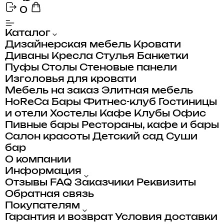
0
Каталог
Дизайнерская мебель
Кровати
Диваны
Кресла
Стулья
Банкетки
Пуфы
Столы
Стеновые панели
Изголовья для кровати
Мебель на заказ
Элитная мебель
HoReCa
Бары
Фитнес-клуб
Гостиницы
и отели
Хостелы
Кафе
Клубы
Офис
Пивные бары
Рестораны, кафе и бары
Салон красоты
Детский сад
Суши
бар
О компании
Информация
Отзывы
FAQ
Заказчики
Реквизиты
Обратная связь
Покупателям
Гарантия и возврат
Условия доставки