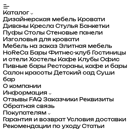
Каталог
Дизайнерская мебель
Кровати
Диваны
Кресла
Стулья
Банкетки
Пуфы
Столы
Стеновые панели
Изголовья для кровати
Мебель на заказ
Элитная мебель
HoReCa
Бары
Фитнес-клуб
Гостиницы
и отели
Хостелы
Кафе
Клубы
Офис
Пивные бары
Рестораны, кафе и бары
Салон красоты
Детский сад
Суши
бар
О компании
Информация
Отзывы
FAQ
Заказчики
Реквизиты
Обратная связь
Покупателям
Гарантия и возврат
Условия доставки
Рекомендации по уходу
Статьи