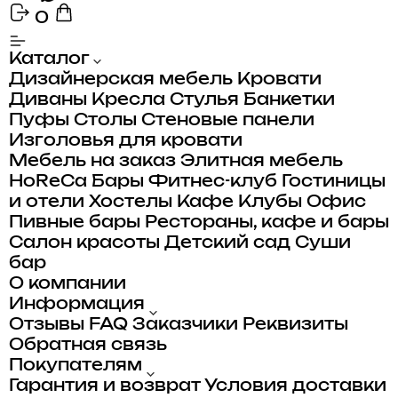
0
Каталог
Дизайнерская мебель
Кровати
Диваны
Кресла
Стулья
Банкетки
Пуфы
Столы
Стеновые панели
Изголовья для кровати
Мебель на заказ
Элитная мебель
HoReCa
Бары
Фитнес-клуб
Гостиницы
и отели
Хостелы
Кафе
Клубы
Офис
Пивные бары
Рестораны, кафе и бары
Салон красоты
Детский сад
Суши
бар
О компании
Информация
Отзывы
FAQ
Заказчики
Реквизиты
Обратная связь
Покупателям
Гарантия и возврат
Условия доставки