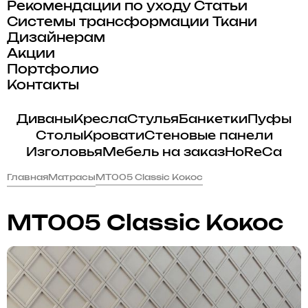
Рекомендации по уходу
Статьи
Системы трансформации
Ткани
Дизайнерам
Акции
Портфолио
Контакты
Диваны
Кресла
Стулья
Банкетки
Пуфы
Столы
Кровати
Стеновые панели
Изголовья
Мебель на заказ
HoReCa
Главная
Матрасы
MT005 Classic Кокос
MT005 Classic Кокос