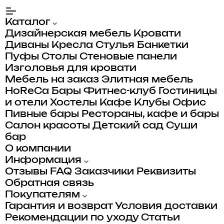
Каталог
Дизайнерская мебель
Кровати
Диваны
Кресла
Стулья
Банкетки
Пуфы
Столы
Стеновые панели
Изголовья для кровати
Мебель на заказ
Элитная мебель
HoReCa
Бары
Фитнес-клуб
Гостиницы
и отели
Хостелы
Кафе
Клубы
Офис
Пивные бары
Рестораны, кафе и бары
Салон красоты
Детский сад
Суши
бар
О компании
Информация
Отзывы
FAQ
Заказчики
Реквизиты
Обратная связь
Покупателям
Гарантия и возврат
Условия доставки
Рекомендации по уходу
Статьи