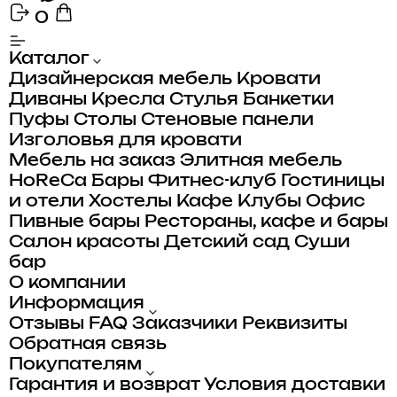
0
Каталог
Дизайнерская мебель
Кровати
Диваны
Кресла
Стулья
Банкетки
Пуфы
Столы
Стеновые панели
Изголовья для кровати
Мебель на заказ
Элитная мебель
HoReCa
Бары
Фитнес-клуб
Гостиницы
и отели
Хостелы
Кафе
Клубы
Офис
Пивные бары
Рестораны, кафе и бары
Салон красоты
Детский сад
Суши
бар
О компании
Информация
Отзывы
FAQ
Заказчики
Реквизиты
Обратная связь
Покупателям
Гарантия и возврат
Условия доставки