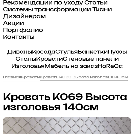
Рекомендации по уходу
Статьи
Системы трансформации
Ткани
Дизайнерам
Акции
Портфолио
Контакты
Диваны
Кресла
Стулья
Банкетки
Пуфы
Столы
Кровати
Стеновые панели
Изголовья
Мебель на заказ
HoReCa
Главная
Кровати
Кровать K069 Высота изголовья 140см
Кровать K069 Высота
изголовья 140см