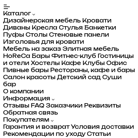
Каталог
Дизайнерская мебель
Кровати
Диваны
Кресла
Стулья
Банкетки
Пуфы
Столы
Стеновые панели
Изголовья для кровати
Мебель на заказ
Элитная мебель
HoReCa
Бары
Фитнес-клуб
Гостиницы
и отели
Хостелы
Кафе
Клубы
Офис
Пивные бары
Рестораны, кафе и бары
Салон красоты
Детский сад
Суши
бар
О компании
Информация
Отзывы
FAQ
Заказчики
Реквизиты
Обратная связь
Покупателям
Гарантия и возврат
Условия доставки
Рекомендации по уходу
Статьи