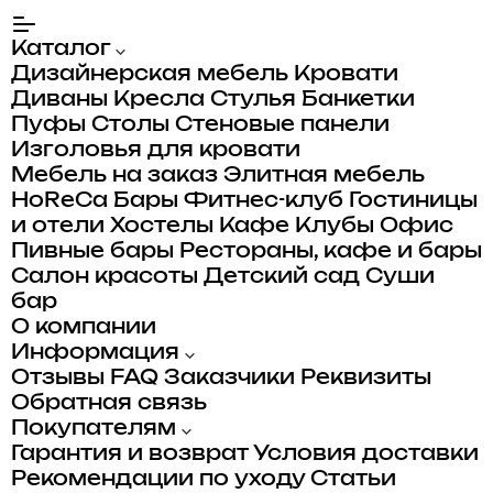
Каталог
Дизайнерская мебель
Кровати
Диваны
Кресла
Стулья
Банкетки
Пуфы
Столы
Стеновые панели
Изголовья для кровати
Мебель на заказ
Элитная мебель
HoReCa
Бары
Фитнес-клуб
Гостиницы
и отели
Хостелы
Кафе
Клубы
Офис
Пивные бары
Рестораны, кафе и бары
Салон красоты
Детский сад
Суши
бар
О компании
Информация
Отзывы
FAQ
Заказчики
Реквизиты
Обратная связь
Покупателям
Гарантия и возврат
Условия доставки
Рекомендации по уходу
Статьи