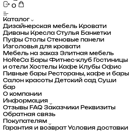
0
Каталог
Дизайнерская мебель
Кровати
Диваны
Кресла
Стулья
Банкетки
Пуфы
Столы
Стеновые панели
Изголовья для кровати
Мебель на заказ
Элитная мебель
HoReCa
Бары
Фитнес-клуб
Гостиницы
и отели
Хостелы
Кафе
Клубы
Офис
Пивные бары
Рестораны, кафе и бары
Салон красоты
Детский сад
Суши
бар
О компании
Информация
Отзывы
FAQ
Заказчики
Реквизиты
Обратная связь
Покупателям
Гарантия и возврат
Условия доставки