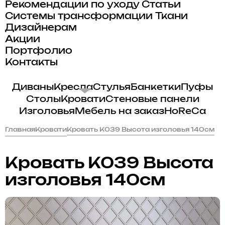
Рекомендации по уходу
Статьи
Системы трансформации
Ткани
Дизайнерам
Акции
Портфолио
Контакты
Диваны
Кресла
Стулья
Банкетки
Пуфы
Столы
Кровати
Стеновые панели
Изголовья
Мебель на заказ
HoReCa
Главная
Кровати
Кровать K039 Высота изголовья 140см
Кровать K039 Высота
изголовья 140см