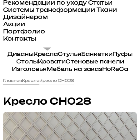
Рекомендации по уходу
Статьи
Системы трансформации
Ткани
Дизайнерам
Акции
Портфолио
Контакты
Диваны
Кресла
Стулья
Банкетки
Пуфы
Столы
Кровати
Стеновые панели
Изголовья
Мебель на заказ
HoReCa
Главная
Кресла
Кресло CH028
Кресло CH028