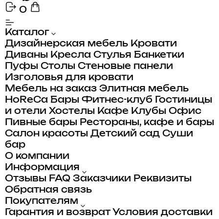
0
Каталог
Дизайнерская мебель
Кровати
Диваны
Кресла
Стулья
Банкетки
Пуфы
Столы
Стеновые панели
Изголовья для кровати
Мебель на заказ
Элитная мебель
HoReCa
Бары
Фитнес-клуб
Гостиницы
и отели
Хостелы
Кафе
Клубы
Офис
Пивные бары
Рестораны, кафе и бары
Салон красоты
Детский сад
Суши
бар
О компании
Информация
Отзывы
FAQ
Заказчики
Реквизиты
Обратная связь
Покупателям
Гарантия и возврат
Условия доставки