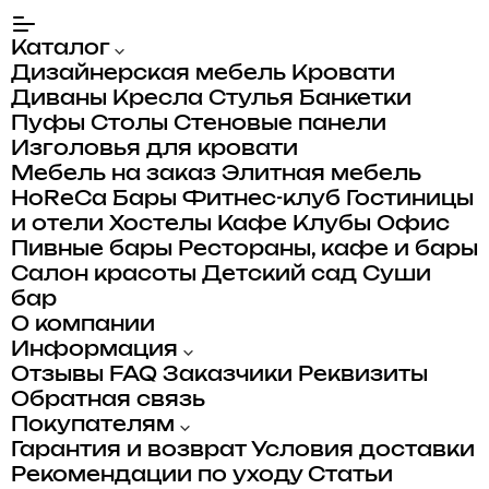
Каталог
Дизайнерская мебель
Кровати
Диваны
Кресла
Стулья
Банкетки
Пуфы
Столы
Стеновые панели
Изголовья для кровати
Мебель на заказ
Элитная мебель
HoReCa
Бары
Фитнес-клуб
Гостиницы
и отели
Хостелы
Кафе
Клубы
Офис
Пивные бары
Рестораны, кафе и бары
Салон красоты
Детский сад
Суши
бар
О компании
Информация
Отзывы
FAQ
Заказчики
Реквизиты
Обратная связь
Покупателям
Гарантия и возврат
Условия доставки
Рекомендации по уходу
Статьи