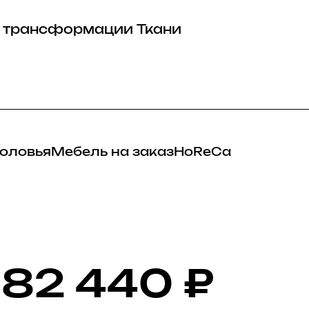
 трансформации
Ткани
оловья
Мебель на заказ
HoReCa
82 440
₽