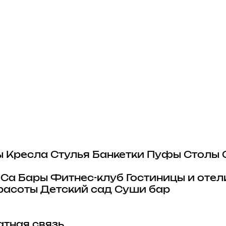
ы
Кресла
Стулья
Банкетки
Пуфы
Столы
eCa
Бары
Фитнес-клуб
Гостиницы и отел
расоты
Детский сад
Суши бар
тная связь