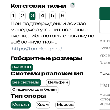
?
Категория ткани
1
2
3
4
5
6
При подтверждении заказа,
менеджер уточнит название
ткани, либо вставьте ссылку на
Арти
выбранную ткань
Разм
Уров
Габаритные размеры
Гара
340x100
Система разложения
Пока
Без системы
Дельфин
Нет
С ящиком для белья
Наши
Тип опоры
кото
инди
Металл
Хром
Массив