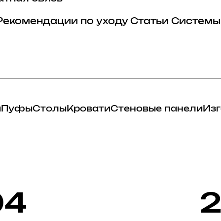
Рекомендации по уходу
Статьи
Системы
и
Пуфы
Столы
Кровати
Стеновые панели
Изг
94
2