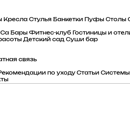
ы
Кресла
Стулья
Банкетки
Пуфы
Столы
eCa
Бары
Фитнес-клуб
Гостиницы и отел
расоты
Детский сад
Суши бар
тная связь
Рекомендации по уходу
Статьи
Системы
кты