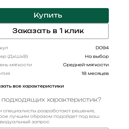
Купить
Заказать в 1 клик
кул
D094
ер (ДхШхВ)
На выбор
ень мягкости
Средней-мягкости
нтия
18 месяцев
зать все характеристики
 подходящих характеристик?
 специалисты разработают решение,
рое лучшим образом подойдет под ваш
видуальный запрос