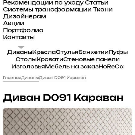
Рекомендации по уходу
Статьи
Системы трансформации
Ткани
Дизайнерам
Акции
Портфолио
Контакты
Диваны
Кресла
Стулья
Банкетки
Пуфы
Столы
Кровати
Стеновые панели
Изголовья
Мебель на заказ
HoReCa
Главная
Диваны
Диван D091 Караван
Диван D091 Караван