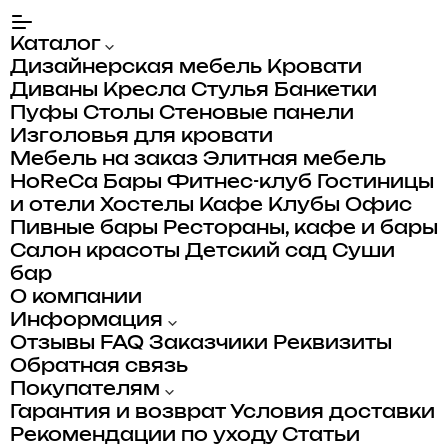
Каталог
Дизайнерская мебель
Кровати
Диваны
Кресла
Стулья
Банкетки
Пуфы
Столы
Стеновые панели
Изголовья для кровати
Мебель на заказ
Элитная мебель
HoReCa
Бары
Фитнес-клуб
Гостиницы
и отели
Хостелы
Кафе
Клубы
Офис
Пивные бары
Рестораны, кафе и бары
Салон красоты
Детский сад
Суши
бар
О компании
Информация
Отзывы
FAQ
Заказчики
Реквизиты
Обратная связь
Покупателям
Гарантия и возврат
Условия доставки
Рекомендации по уходу
Статьи