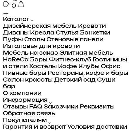
0
Каталог
Дизайнерская мебель
Кровати
Диваны
Кресла
Стулья
Банкетки
Пуфы
Столы
Стеновые панели
Изголовья для кровати
Мебель на заказ
Элитная мебель
HoReCa
Бары
Фитнес-клуб
Гостиницы
и отели
Хостелы
Кафе
Клубы
Офис
Пивные бары
Рестораны, кафе и бары
Салон красоты
Детский сад
Суши
бар
О компании
Информация
Отзывы
FAQ
Заказчики
Реквизиты
Обратная связь
Покупателям
Гарантия и возврат
Условия доставки