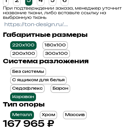
1
2
3
4
5
6
При подтверждении заказа, менеджер уточнит
название ткани, либо вставьте ссылку на
выбранную ткань
Габаритные размеры
220x100
180x100
200x100
300x100
Система разложения
Без системы
С ящиком для белья
Седафлекс
Барон
Караван
Тип опоры
Металл
Хром
Массив
167 965
₽