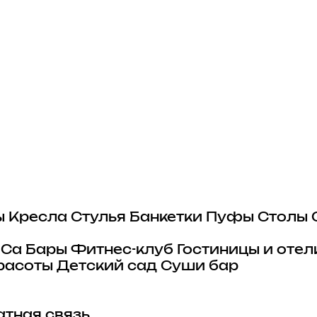
ы
Кресла
Стулья
Банкетки
Пуфы
Столы
eCa
Бары
Фитнес-клуб
Гостиницы и отел
расоты
Детский сад
Суши бар
тная связь