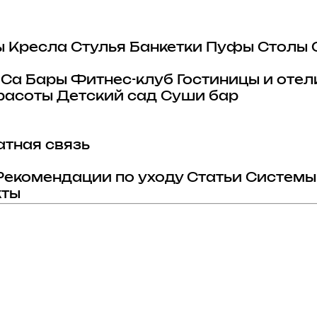
ы
Кресла
Стулья
Банкетки
Пуфы
Столы
eCa
Бары
Фитнес-клуб
Гостиницы и отел
расоты
Детский сад
Суши бар
тная связь
Рекомендации по уходу
Статьи
Системы
кты