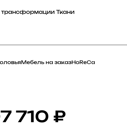
 трансформации
Ткани
оловья
Мебель на заказ
HoReCa
7 710
₽