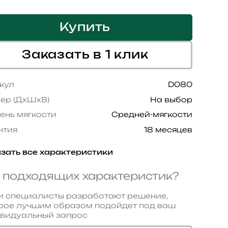
Купить
Заказать в 1 клик
кул
D080
ер (ДхШхВ)
На выбор
ень мягкости
Средней-мягкости
нтия
18 месяцев
зать все характеристики
 подходящих характеристик?
 специалисты разработают решение,
рое лучшим образом подойдет под ваш
видуальный запрос