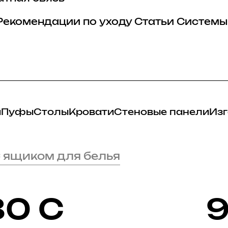
Рекомендации по уходу
Статьи
Системы
и
Пуфы
Столы
Кровати
Стеновые панели
Изг
 ящиком для белья
0 С
9