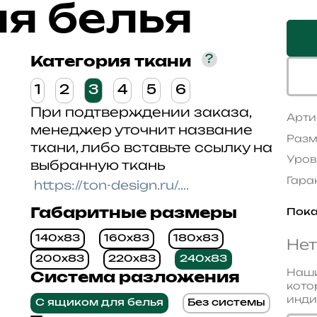
я белья
?
Категория ткани
1
2
3
4
5
6
При подтверждении заказа,
Арти
менеджер уточнит название
Разм
ткани, либо вставьте ссылку на
Уров
выбранную ткань
Гара
Габаритные размеры
Пока
140x83
160x83
180x83
Нет
200x83
220x83
240x83
Наши
Система разложения
кото
инди
С ящиком для белья
Без системы