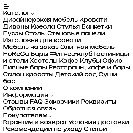
Каталог
Дизайнерская мебель
Кровати
Диваны
Кресла
Стулья
Банкетки
Пуфы
Столы
Стеновые панели
Изголовья для кровати
Мебель на заказ
Элитная мебель
HoReCa
Бары
Фитнес-клуб
Гостиницы
и отели
Хостелы
Кафе
Клубы
Офис
Пивные бары
Рестораны, кафе и бары
Салон красоты
Детский сад
Суши
бар
О компании
Информация
Отзывы
FAQ
Заказчики
Реквизиты
Обратная связь
Покупателям
Гарантия и возврат
Условия доставки
Рекомендации по уходу
Статьи