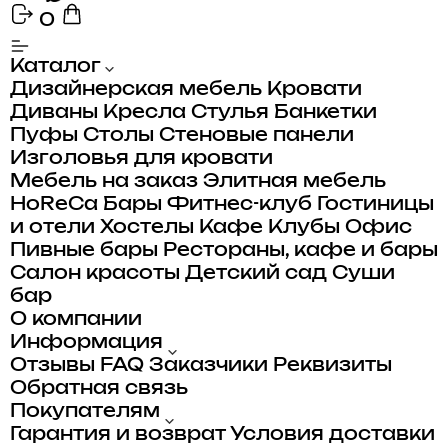
0
Каталог
Дизайнерская мебель
Кровати
Диваны
Кресла
Стулья
Банкетки
Пуфы
Столы
Стеновые панели
Изголовья для кровати
Мебель на заказ
Элитная мебель
HoReCa
Бары
Фитнес-клуб
Гостиницы
и отели
Хостелы
Кафе
Клубы
Офис
Пивные бары
Рестораны, кафе и бары
Салон красоты
Детский сад
Суши
бар
О компании
Информация
Отзывы
FAQ
Заказчики
Реквизиты
Обратная связь
Покупателям
Гарантия и возврат
Условия доставки