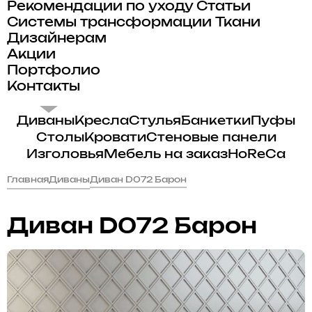
Рекомендации по уходу
Статьи
Системы трансформации
Ткани
Дизайнерам
Акции
Портфолио
Контакты
Диваны
Кресла
Стулья
Банкетки
Пуфы
Столы
Кровати
Стеновые панели
Изголовья
Мебель на заказ
HoReCa
Главная
Диваны
Диван D072 Барон
Диван D072 Барон