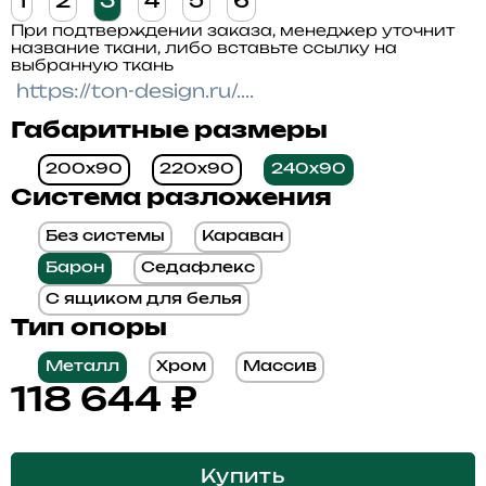
1
2
3
4
5
6
При подтверждении заказа, менеджер уточнит
название ткани, либо вставьте ссылку на
выбранную ткань
Габаритные размеры
200x90
220x90
240x90
Система разложения
Без системы
Караван
Барон
Седафлекс
С ящиком для белья
Тип опоры
Металл
Хром
Массив
118 644
₽
Купить