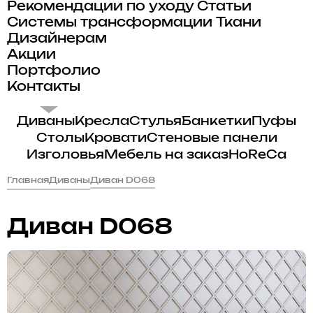
Рекомендации по уходу
Статьи
Системы трансформации
Ткани
Дизайнерам
Акции
Портфолио
Контакты
Диваны
Кресла
Стулья
Банкетки
Пуфы
Столы
Кровати
Стеновые панели
Изголовья
Мебель на заказ
HoReCa
Главная
Диваны
Диван D068
Диван D068