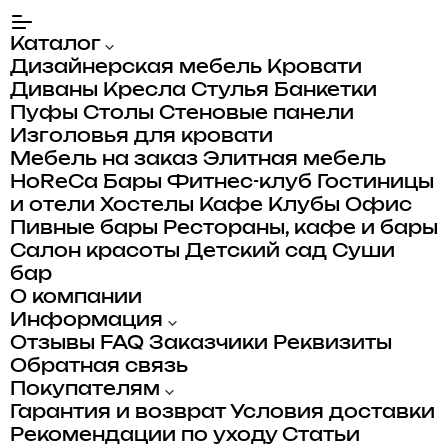
Каталог
Дизайнерская мебель
Кровати
Диваны
Кресла
Стулья
Банкетки
Пуфы
Столы
Стеновые панели
Изголовья для кровати
Мебель на заказ
Элитная мебель
HoReCa
Бары
Фитнес-клуб
Гостиницы
и отели
Хостелы
Кафе
Клубы
Офис
Пивные бары
Рестораны, кафе и бары
Салон красоты
Детский сад
Суши
бар
О компании
Информация
Отзывы
FAQ
Заказчики
Реквизиты
Обратная связь
Покупателям
Гарантия и возврат
Условия доставки
Рекомендации по уходу
Статьи