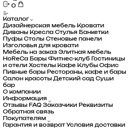
0
Каталог
Дизайнерская мебель
Кровати
Диваны
Кресла
Стулья
Банкетки
Пуфы
Столы
Стеновые панели
Изголовья для кровати
Мебель на заказ
Элитная мебель
HoReCa
Бары
Фитнес-клуб
Гостиницы
и отели
Хостелы
Кафе
Клубы
Офис
Пивные бары
Рестораны, кафе и бары
Салон красоты
Детский сад
Суши
бар
О компании
Информация
Отзывы
FAQ
Заказчики
Реквизиты
Обратная связь
Покупателям
Гарантия и возврат
Условия доставки