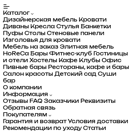
Каталог
Дизайнерская мебель
Кровати
Диваны
Кресла
Стулья
Банкетки
Пуфы
Столы
Стеновые панели
Изголовья для кровати
Мебель на заказ
Элитная мебель
HoReCa
Бары
Фитнес-клуб
Гостиницы
и отели
Хостелы
Кафе
Клубы
Офис
Пивные бары
Рестораны, кафе и бары
Салон красоты
Детский сад
Суши
бар
О компании
Информация
Отзывы
FAQ
Заказчики
Реквизиты
Обратная связь
Покупателям
Гарантия и возврат
Условия доставки
Рекомендации по уходу
Статьи