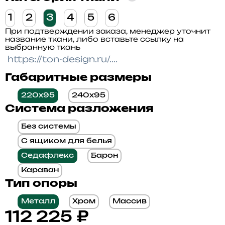
1
2
3
4
5
6
При подтверждении заказа, менеджер уточнит
название ткани, либо вставьте ссылку на
выбранную ткань
Габаритные размеры
220x95
240x95
Система разложения
Без системы
С ящиком для белья
Седафлекс
Барон
Караван
Тип опоры
Металл
Хром
Массив
112 225
₽