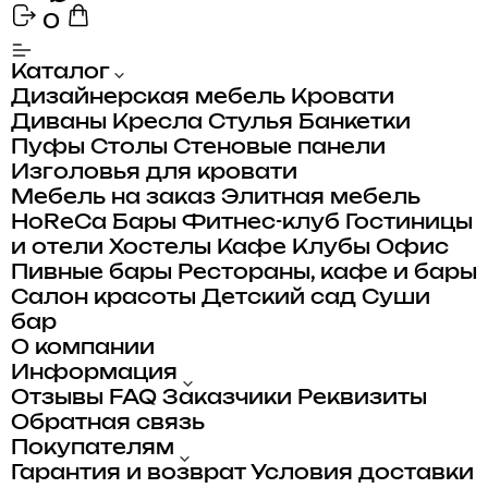
0
Каталог
Дизайнерская мебель
Кровати
Диваны
Кресла
Стулья
Банкетки
Пуфы
Столы
Стеновые панели
Изголовья для кровати
Мебель на заказ
Элитная мебель
HoReCa
Бары
Фитнес-клуб
Гостиницы
и отели
Хостелы
Кафе
Клубы
Офис
Пивные бары
Рестораны, кафе и бары
Салон красоты
Детский сад
Суши
бар
О компании
Информация
Отзывы
FAQ
Заказчики
Реквизиты
Обратная связь
Покупателям
Гарантия и возврат
Условия доставки