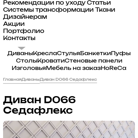
Рекомендации по уходу
Статьи
Системы трансформации
Ткани
Дизайнерам
Акции
Портфолио
Контакты
Диваны
Кресла
Стулья
Банкетки
Пуфы
Столы
Кровати
Стеновые панели
Изголовья
Мебель на заказ
HoReCa
Главная
Диваны
Диван D066 Седафлекс
Диван D066
Седафлекс