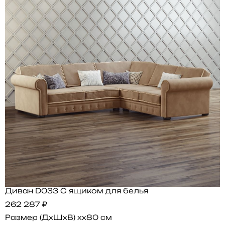
Диван D033 С ящиком для белья
262 287 ₽
Размер (ДхШхВ)
xx80 см