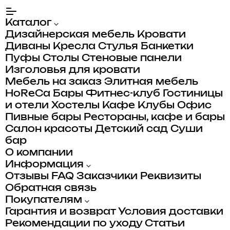
Каталог
Дизайнерская мебель
Кровати
Диваны
Кресла
Стулья
Банкетки
Пуфы
Столы
Стеновые панели
Изголовья для кровати
Мебель на заказ
Элитная мебель
HoReCa
Бары
Фитнес-клуб
Гостиницы
и отели
Хостелы
Кафе
Клубы
Офис
Пивные бары
Рестораны, кафе и бары
Салон красоты
Детский сад
Суши
бар
О компании
Информация
Отзывы
FAQ
Заказчики
Реквизиты
Обратная связь
Покупателям
Гарантия и возврат
Условия доставки
Рекомендации по уходу
Статьи