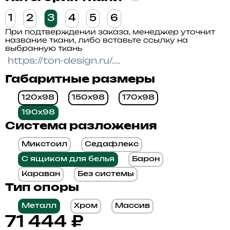
1
2
3
4
5
6
При подтверждении заказа, менеджер уточнит
название ткани, либо вставьте ссылку на
выбранную ткань
Габаритные размеры
120x98
150x98
170x98
190x98
Система разложения
Микстоил
Седафлекс
С ящиком для белья
Барон
Караван
Без системы
Тип опоры
Металл
Хром
Массив
71 444
₽