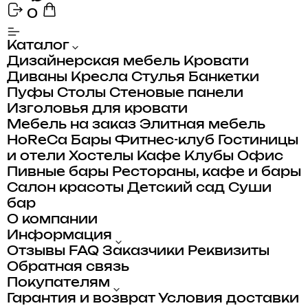
0
Каталог
Дизайнерская мебель
Кровати
Диваны
Кресла
Стулья
Банкетки
Пуфы
Столы
Стеновые панели
Изголовья для кровати
Мебель на заказ
Элитная мебель
HoReCa
Бары
Фитнес-клуб
Гостиницы
и отели
Хостелы
Кафе
Клубы
Офис
Пивные бары
Рестораны, кафе и бары
Салон красоты
Детский сад
Суши
бар
О компании
Информация
Отзывы
FAQ
Заказчики
Реквизиты
Обратная связь
Покупателям
Гарантия и возврат
Условия доставки