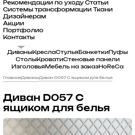
Рекомендации по уходу
Статьи
Системы трансформации
Ткани
Дизайнерам
Акции
Портфолио
Контакты
Диваны
Кресла
Стулья
Банкетки
Пуфы
Столы
Кровати
Стеновые панели
Изголовья
Мебель на заказ
HoReCa
Главная
Диваны
Диван D057 С ящиком для белья
Диван D057 С
ящиком для белья