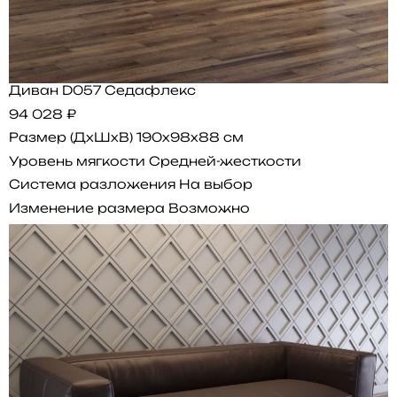
Диван D057 Седафлекс
94 028 ₽
Размер (ДхШхВ)
190x98x88 см
Уровень мягкости
Средней-жесткости
Система разложения
На выбор
Изменение размера
Возможно