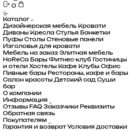
0
Каталог
Дизайнерская мебель
Кровати
Диваны
Кресла
Стулья
Банкетки
Пуфы
Столы
Стеновые панели
Изголовья для кровати
Мебель на заказ
Элитная мебель
HoReCa
Бары
Фитнес-клуб
Гостиницы
и отели
Хостелы
Кафе
Клубы
Офис
Пивные бары
Рестораны, кафе и бары
Салон красоты
Детский сад
Суши
бар
О компании
Информация
Отзывы
FAQ
Заказчики
Реквизиты
Обратная связь
Покупателям
Гарантия и возврат
Условия доставки