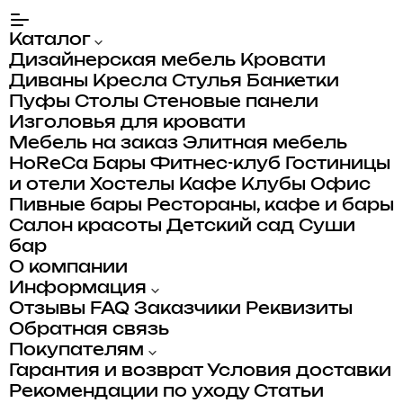
Каталог
Дизайнерская мебель
Кровати
Диваны
Кресла
Стулья
Банкетки
Пуфы
Столы
Стеновые панели
Изголовья для кровати
Мебель на заказ
Элитная мебель
HoReCa
Бары
Фитнес-клуб
Гостиницы
и отели
Хостелы
Кафе
Клубы
Офис
Пивные бары
Рестораны, кафе и бары
Салон красоты
Детский сад
Суши
бар
О компании
Информация
Отзывы
FAQ
Заказчики
Реквизиты
Обратная связь
Покупателям
Гарантия и возврат
Условия доставки
Рекомендации по уходу
Статьи