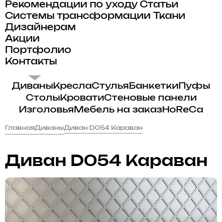
Рекомендации по уходу
Статьи
Системы трансформации
Ткани
Дизайнерам
Акции
Портфолио
Контакты
Диваны
Кресла
Стулья
Банкетки
Пуфы
Столы
Кровати
Стеновые панели
Изголовья
Мебель на заказ
HoReCa
Главная
Диваны
Диван D054 Караван
Диван D054 Караван