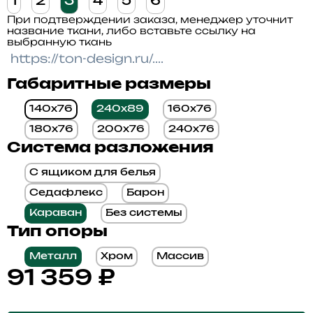
1
2
3
4
5
6
При подтверждении заказа, менеджер уточнит
название ткани, либо вставьте ссылку на
выбранную ткань
Габаритные размеры
140x76
240x89
160x76
180x76
200x76
240x76
Система разложения
С ящиком для белья
Седафлекс
Барон
Караван
Без системы
Тип опоры
Металл
Хром
Массив
91 359
₽