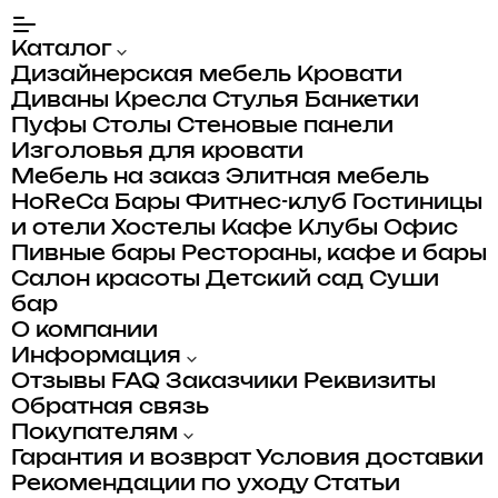
Каталог
Дизайнерская мебель
Кровати
Диваны
Кресла
Стулья
Банкетки
Пуфы
Столы
Стеновые панели
Изголовья для кровати
Мебель на заказ
Элитная мебель
HoReCa
Бары
Фитнес-клуб
Гостиницы
и отели
Хостелы
Кафе
Клубы
Офис
Пивные бары
Рестораны, кафе и бары
Салон красоты
Детский сад
Суши
бар
О компании
Информация
Отзывы
FAQ
Заказчики
Реквизиты
Обратная связь
Покупателям
Гарантия и возврат
Условия доставки
Рекомендации по уходу
Статьи