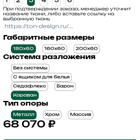
1
2
3
4
5
6
При подтверждении заказа, менеджер уточнит
название ткани, либо вставьте ссылку на
выбранную ткань
Габаритные размеры
180x60
160x60
200x60
Система разложения
Без системы
С ящиком для белья
Седафлекс
Барон
Караван
Тип опоры
Металл
Хром
Массив
68 070
₽