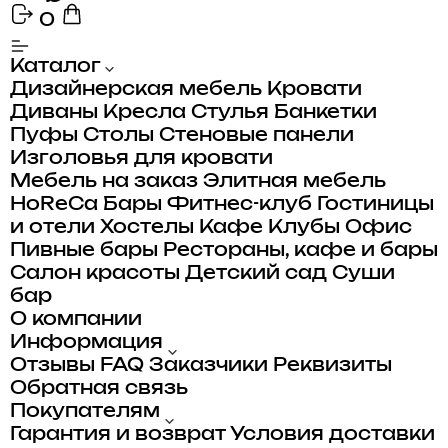
0
Каталог
Дизайнерская мебель
Кровати
Диваны
Кресла
Стулья
Банкетки
Пуфы
Столы
Стеновые панели
Изголовья для кровати
Мебель на заказ
Элитная мебель
HoReCa
Бары
Фитнес-клуб
Гостиницы
и отели
Хостелы
Кафе
Клубы
Офис
Пивные бары
Рестораны, кафе и бары
Салон красоты
Детский сад
Суши
бар
О компании
Информация
Отзывы
FAQ
Заказчики
Реквизиты
Обратная связь
Покупателям
Гарантия и возврат
Условия доставки