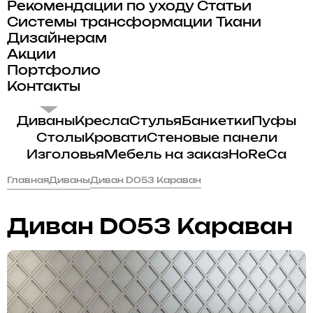
Рекомендации по уходу
Статьи
Системы трансформации
Ткани
Дизайнерам
Акции
Портфолио
Контакты
Диваны
Кресла
Стулья
Банкетки
Пуфы
Столы
Кровати
Стеновые панели
Изголовья
Мебель на заказ
HoReCa
Главная
Диваны
Диван D053 Караван
Диван D053 Караван