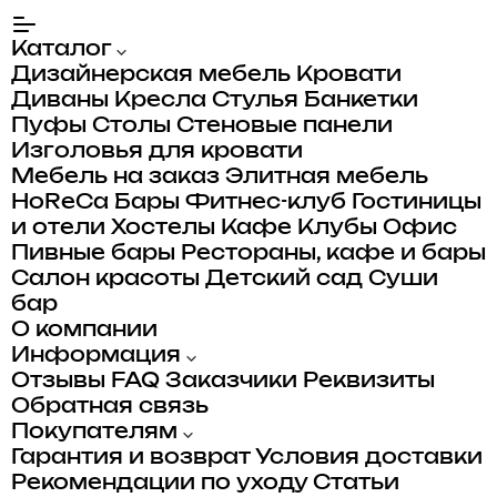
Каталог
Дизайнерская мебель
Кровати
Диваны
Кресла
Стулья
Банкетки
Пуфы
Столы
Стеновые панели
Изголовья для кровати
Мебель на заказ
Элитная мебель
HoReCa
Бары
Фитнес-клуб
Гостиницы
и отели
Хостелы
Кафе
Клубы
Офис
Пивные бары
Рестораны, кафе и бары
Салон красоты
Детский сад
Суши
бар
О компании
Информация
Отзывы
FAQ
Заказчики
Реквизиты
Обратная связь
Покупателям
Гарантия и возврат
Условия доставки
Рекомендации по уходу
Статьи