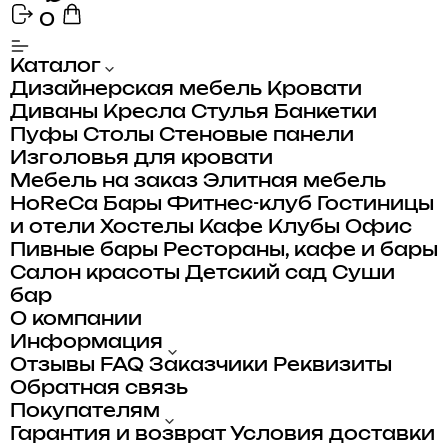
0
Каталог
Дизайнерская мебель
Кровати
Диваны
Кресла
Стулья
Банкетки
Пуфы
Столы
Стеновые панели
Изголовья для кровати
Мебель на заказ
Элитная мебель
HoReCa
Бары
Фитнес-клуб
Гостиницы
и отели
Хостелы
Кафе
Клубы
Офис
Пивные бары
Рестораны, кафе и бары
Салон красоты
Детский сад
Суши
бар
О компании
Информация
Отзывы
FAQ
Заказчики
Реквизиты
Обратная связь
Покупателям
Гарантия и возврат
Условия доставки