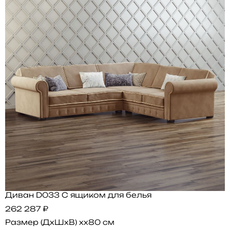
Диван D033 С ящиком для белья
262 287 ₽
Размер (ДхШхВ)
xx80 см