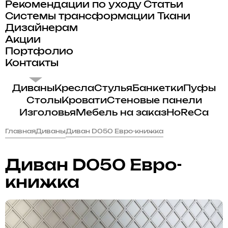
Рекомендации по уходу
Статьи
Системы трансформации
Ткани
Дизайнерам
Акции
Портфолио
Контакты
Диваны
Кресла
Стулья
Банкетки
Пуфы
Столы
Кровати
Стеновые панели
Изголовья
Мебель на заказ
HoReCa
Главная
Диваны
Диван D050 Евро-книжка
Диван D050 Евро-
книжка