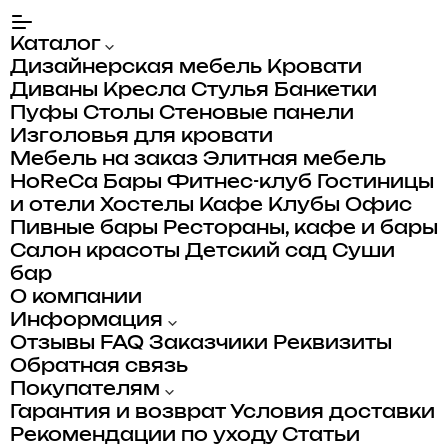
Каталог
Дизайнерская мебель
Кровати
Диваны
Кресла
Стулья
Банкетки
Пуфы
Столы
Стеновые панели
Изголовья для кровати
Мебель на заказ
Элитная мебель
HoReCa
Бары
Фитнес-клуб
Гостиницы
и отели
Хостелы
Кафе
Клубы
Офис
Пивные бары
Рестораны, кафе и бары
Салон красоты
Детский сад
Суши
бар
О компании
Информация
Отзывы
FAQ
Заказчики
Реквизиты
Обратная связь
Покупателям
Гарантия и возврат
Условия доставки
Рекомендации по уходу
Статьи