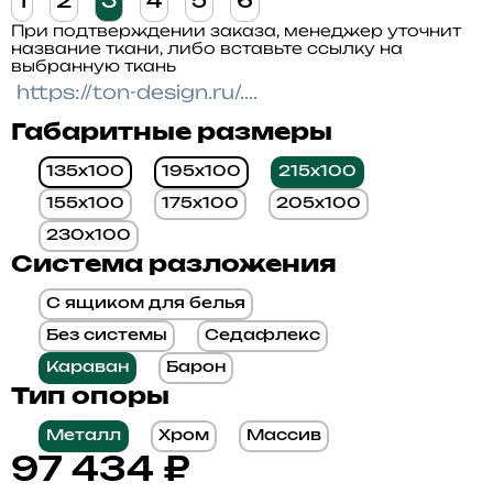
1
2
3
4
5
6
При подтверждении заказа, менеджер уточнит
название ткани, либо вставьте ссылку на
выбранную ткань
Габаритные размеры
135x100
195x100
215x100
155x100
175x100
205x100
230x100
Система разложения
С ящиком для белья
Без системы
Седафлекс
Караван
Барон
Тип опоры
Металл
Хром
Массив
97 434
₽