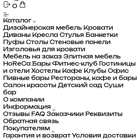
0
Каталог
Дизайнерская мебель
Кровати
Диваны
Кресла
Стулья
Банкетки
Пуфы
Столы
Стеновые панели
Изголовья для кровати
Мебель на заказ
Элитная мебель
HoReCa
Бары
Фитнес-клуб
Гостиницы
и отели
Хостелы
Кафе
Клубы
Офис
Пивные бары
Рестораны, кафе и бары
Салон красоты
Детский сад
Суши
бар
О компании
Информация
Отзывы
FAQ
Заказчики
Реквизиты
Обратная связь
Покупателям
Гарантия и возврат
Условия доставки