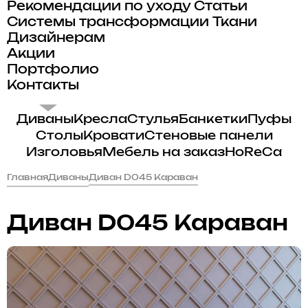
Рекомендации по уходу
Статьи
Системы трансформации
Ткани
Дизайнерам
Акции
Портфолио
Контакты
Диваны
Кресла
Стулья
Банкетки
Пуфы
Столы
Кровати
Стеновые панели
Изголовья
Мебель на заказ
HoReCa
Главная
Диваны
Диван D045 Караван
Диван D045 Караван