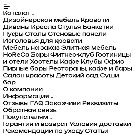
Каталог
Дизайнерская мебель
Кровати
Диваны
Кресла
Стулья
Банкетки
Пуфы
Столы
Стеновые панели
Изголовья для кровати
Мебель на заказ
Элитная мебель
HoReCa
Бары
Фитнес-клуб
Гостиницы
и отели
Хостелы
Кафе
Клубы
Офис
Пивные бары
Рестораны, кафе и бары
Салон красоты
Детский сад
Суши
бар
О компании
Информация
Отзывы
FAQ
Заказчики
Реквизиты
Обратная связь
Покупателям
Гарантия и возврат
Условия доставки
Рекомендации по уходу
Статьи