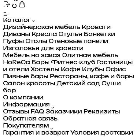
0
Каталог
Дизайнерская мебель
Кровати
Диваны
Кресла
Стулья
Банкетки
Пуфы
Столы
Стеновые панели
Изголовья для кровати
Мебель на заказ
Элитная мебель
HoReCa
Бары
Фитнес-клуб
Гостиницы
и отели
Хостелы
Кафе
Клубы
Офис
Пивные бары
Рестораны, кафе и бары
Салон красоты
Детский сад
Суши
бар
О компании
Информация
Отзывы
FAQ
Заказчики
Реквизиты
Обратная связь
Покупателям
Гарантия и возврат
Условия доставки