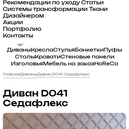
Рекомендации по уходу
Статьи
Системы трансформации
Ткани
Дизайнерам
Акции
Портфолио
Контакты
Диваны
Кресла
Стулья
Банкетки
Пуфы
Столы
Кровати
Стеновые панели
Изголовья
Мебель на заказ
HoReCa
Главная
Диваны
Диван D041 Седафлекс
Диван D041
Седафлекс