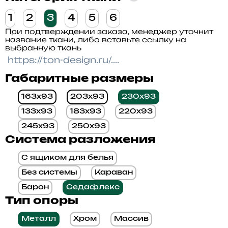
1
2
3
4
5
6
При подтверждении заказа, менеджер уточнит
название ткани, либо вставьте ссылку на
выбранную ткань
Габаритные размеры
163x93
203x93
230x93
133x93
183x93
220x93
245x93
250x93
Система разложения
С ящиком для белья
Без системы
Караван
Барон
Седафлекс
Тип опоры
Металл
Хром
Массив