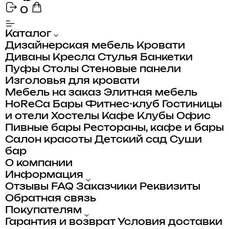
0
Каталог
Дизайнерская мебель
Кровати
Диваны
Кресла
Стулья
Банкетки
Пуфы
Столы
Стеновые панели
Изголовья для кровати
Мебель на заказ
Элитная мебель
HoReCa
Бары
Фитнес-клуб
Гостиницы
и отели
Хостелы
Кафе
Клубы
Офис
Пивные бары
Рестораны, кафе и бары
Салон красоты
Детский сад
Суши
бар
О компании
Информация
Отзывы
FAQ
Заказчики
Реквизиты
Обратная связь
Покупателям
Гарантия и возврат
Условия доставки