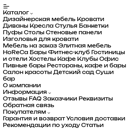
Каталог
Дизайнерская мебель
Кровати
Диваны
Кресла
Стулья
Банкетки
Пуфы
Столы
Стеновые панели
Изголовья для кровати
Мебель на заказ
Элитная мебель
HoReCa
Бары
Фитнес-клуб
Гостиницы
и отели
Хостелы
Кафе
Клубы
Офис
Пивные бары
Рестораны, кафе и бары
Салон красоты
Детский сад
Суши
бар
О компании
Информация
Отзывы
FAQ
Заказчики
Реквизиты
Обратная связь
Покупателям
Гарантия и возврат
Условия доставки
Рекомендации по уходу
Статьи