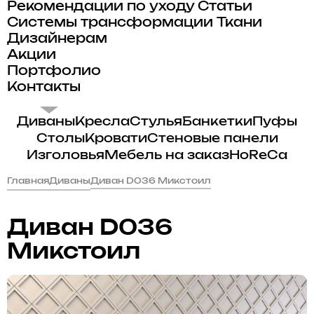
Рекомендации по уходу
Статьи
Системы трансформации
Ткани
Дизайнерам
Акции
Портфолио
Контакты
Диваны
Кресла
Стулья
Банкетки
Пуфы
Столы
Кровати
Стеновые панели
Изголовья
Мебель на заказ
HoReCa
Главная
Диваны
Диван D036 Микстоил
Диван D036
Микстоил