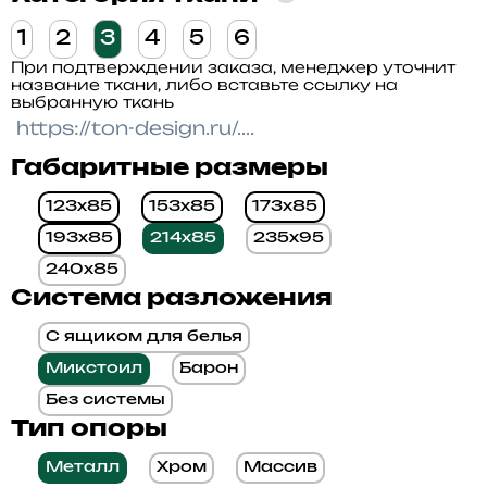
1
2
3
4
5
6
При подтверждении заказа, менеджер уточнит
название ткани, либо вставьте ссылку на
выбранную ткань
Габаритные размеры
123x85
153x85
173x85
193x85
214x85
235x95
240x85
Система разложения
С ящиком для белья
Микстоил
Барон
Без системы
Тип опоры
Металл
Хром
Массив