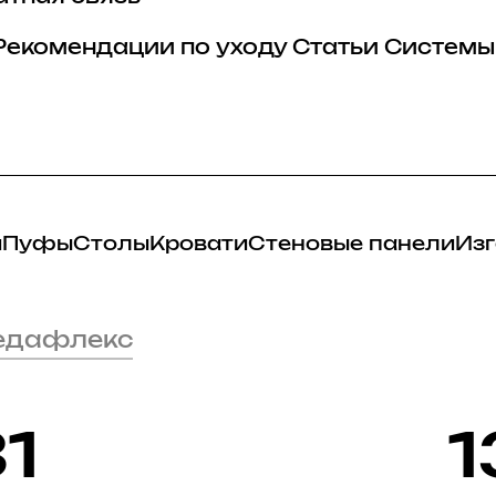
Рекомендации по уходу
Статьи
Системы
и
Пуфы
Столы
Кровати
Стеновые панели
Изг
Седафлекс
1
1