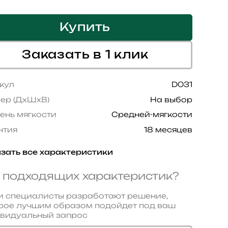
Купить
Заказать в 1 клик
кул
D031
ер (ДхШхВ)
На выбор
ень мягкости
Средней-мягкости
нтия
18 месяцев
зать все характеристики
 подходящих характеристик?
 специалисты разработают решение,
рое лучшим образом подойдет под ваш
видуальный запрос