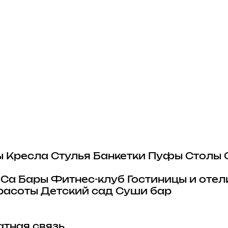
ы
Кресла
Стулья
Банкетки
Пуфы
Столы
eCa
Бары
Фитнес-клуб
Гостиницы и отел
расоты
Детский сад
Суши бар
тная связь