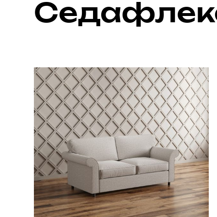
Седафлек