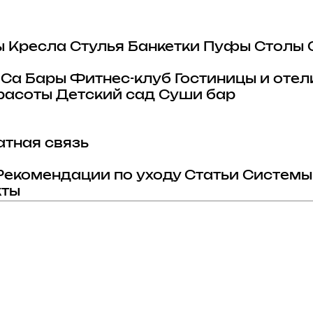
ы
Кресла
Стулья
Банкетки
Пуфы
Столы
eCa
Бары
Фитнес-клуб
Гостиницы и отел
расоты
Детский сад
Суши бар
тная связь
Рекомендации по уходу
Статьи
Системы
кты