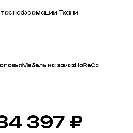
 трансформации
Ткани
оловья
Мебель на заказ
HoReCa
34 397
₽