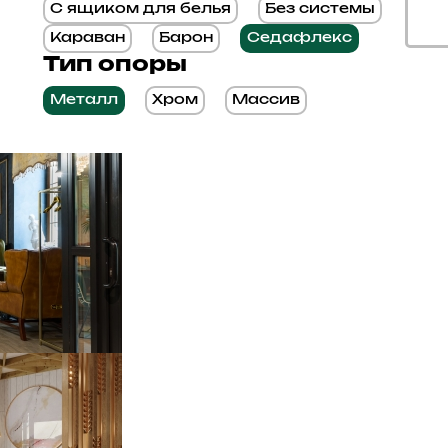
С ящиком для белья
Без системы
Караван
Барон
Седафлекс
Тип опоры
Металл
Хром
Массив