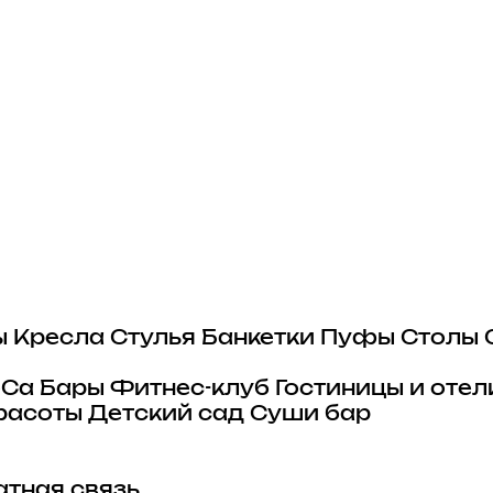
ы
Кресла
Стулья
Банкетки
Пуфы
Столы
eCa
Бары
Фитнес-клуб
Гостиницы и отел
расоты
Детский сад
Суши бар
тная связь