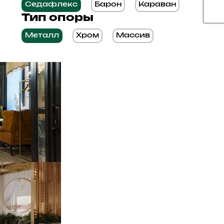
Седафлекс
Барон
Караван
Тип опоры
Металл
Хром
Массив