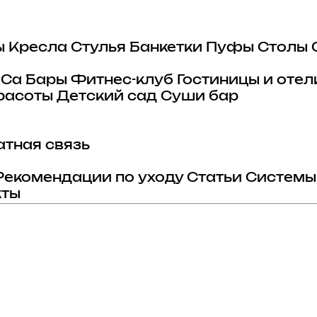
ы
Кресла
Стулья
Банкетки
Пуфы
Столы
eCa
Бары
Фитнес-клуб
Гостиницы и отел
расоты
Детский сад
Суши бар
тная связь
Рекомендации по уходу
Статьи
Системы
кты