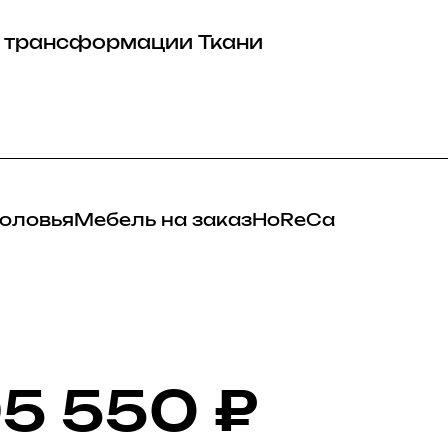
 трансформации
Ткани
оловья
Мебель на заказ
HoReCa
5 550
₽