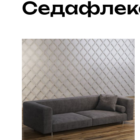
Седафлек