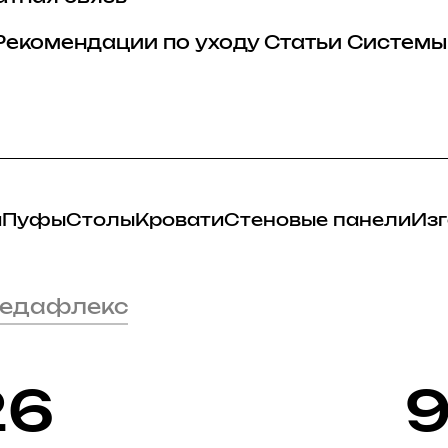
Рекомендации по уходу
Статьи
Системы
и
Пуфы
Столы
Кровати
Стеновые панели
Изг
Седафлекс
26
9