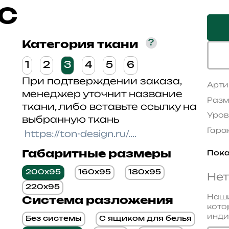
с
?
Категория ткани
1
2
3
4
5
6
При подтверждении заказа,
Арти
менеджер уточнит название
Разм
ткани, либо вставьте ссылку на
Уров
выбранную ткань
Гара
Габаритные размеры
Пока
200x95
160x95
180x95
Нет
220x95
Наши
Система разложения
кото
инди
Без системы
С ящиком для белья