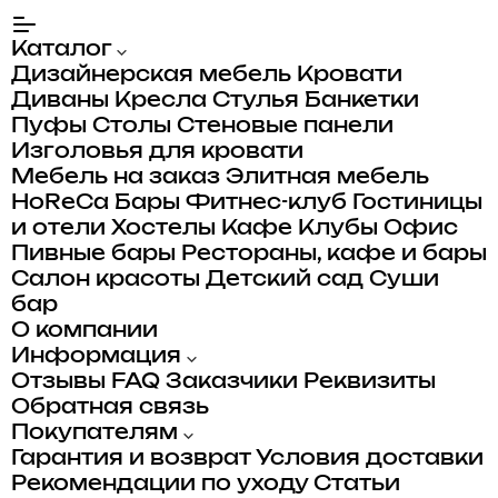
Каталог
Дизайнерская мебель
Кровати
Диваны
Кресла
Стулья
Банкетки
Пуфы
Столы
Стеновые панели
Изголовья для кровати
Мебель на заказ
Элитная мебель
HoReCa
Бары
Фитнес-клуб
Гостиницы
и отели
Хостелы
Кафе
Клубы
Офис
Пивные бары
Рестораны, кафе и бары
Салон красоты
Детский сад
Суши
бар
О компании
Информация
Отзывы
FAQ
Заказчики
Реквизиты
Обратная связь
Покупателям
Гарантия и возврат
Условия доставки
Рекомендации по уходу
Статьи