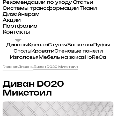
Рекомендации по уходу
Статьи
Системы трансформации
Ткани
Дизайнерам
Акции
Портфолио
Контакты
Диваны
Кресла
Стулья
Банкетки
Пуфы
Столы
Кровати
Стеновые панели
Изголовья
Мебель на заказ
HoReCa
Главная
Диваны
Диван D020 Микстоил
Диван D020
Микстоил