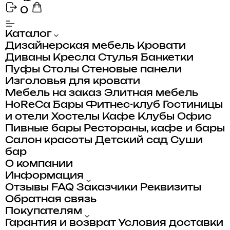
0
Каталог
Дизайнерская мебель
Кровати
Диваны
Кресла
Стулья
Банкетки
Пуфы
Столы
Стеновые панели
Изголовья для кровати
Мебель на заказ
Элитная мебель
HoReCa
Бары
Фитнес-клуб
Гостиницы
и отели
Хостелы
Кафе
Клубы
Офис
Пивные бары
Рестораны, кафе и бары
Салон красоты
Детский сад
Суши
бар
О компании
Информация
Отзывы
FAQ
Заказчики
Реквизиты
Обратная связь
Покупателям
Гарантия и возврат
Условия доставки