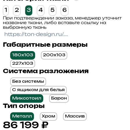
1
2
3
4
5
6
При подтверждении заказа, менеджер уточнит
название ткани, либо вставьте ссылку на
выбранную ткань
Габаритные размеры
180x103
200x103
227x103
Система разложения
Без системы
С ящиком для белья
Миксотоил
Барон
Тип опоры
Металл
Хром
Массив
86 199
₽