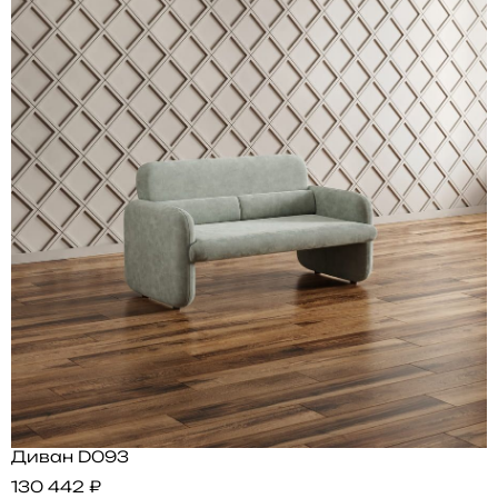
Диван D093
130 442 ₽