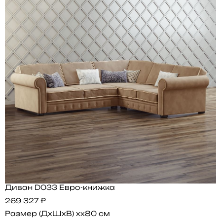
Диван D033 Евро-книжка
269 327 ₽
Размер (ДхШхВ)
xx80 см