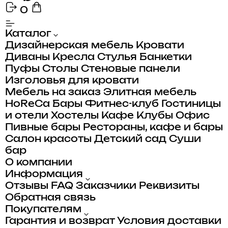
0
Каталог
Дизайнерская мебель
Кровати
Диваны
Кресла
Стулья
Банкетки
Пуфы
Столы
Стеновые панели
Изголовья для кровати
Мебель на заказ
Элитная мебель
HoReCa
Бары
Фитнес-клуб
Гостиницы
и отели
Хостелы
Кафе
Клубы
Офис
Пивные бары
Рестораны, кафе и бары
Салон красоты
Детский сад
Суши
бар
О компании
Информация
Отзывы
FAQ
Заказчики
Реквизиты
Обратная связь
Покупателям
Гарантия и возврат
Условия доставки