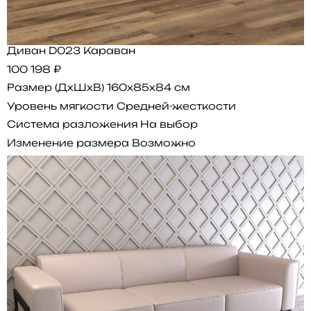
Диван D023 Караван
100 198 ₽
Размер (ДхШхВ)
160x85x84 см
Уровень мягкости
Средней-жесткости
Система разложения
На выбор
Изменение размера
Возможно