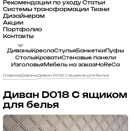
Рекомендации по уходу
Статьи
Системы трансформации
Ткани
Дизайнерам
Акции
Портфолио
Контакты
Диваны
Кресла
Стулья
Банкетки
Пуфы
Столы
Кровати
Стеновые панели
Изголовья
Мебель на заказ
HoReCa
Главная
Диваны
Диван D018 С ящиком для белья
Диван D018 С ящиком
для белья