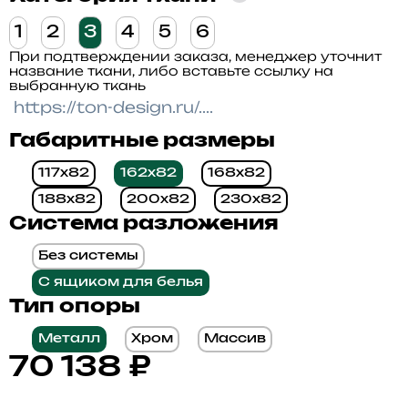
1
2
3
4
5
6
При подтверждении заказа, менеджер уточнит
название ткани, либо вставьте ссылку на
выбранную ткань
Габаритные размеры
117x82
162x82
168x82
188x82
200x82
230x82
Система разложения
Без системы
С ящиком для белья
Тип опоры
Металл
Хром
Массив
70 138
₽