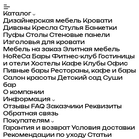
Каталог
Дизайнерская мебель
Кровати
Диваны
Кресла
Стулья
Банкетки
Пуфы
Столы
Стеновые панели
Изголовья для кровати
Мебель на заказ
Элитная мебель
HoReCa
Бары
Фитнес-клуб
Гостиницы
и отели
Хостелы
Кафе
Клубы
Офис
Пивные бары
Рестораны, кафе и бары
Салон красоты
Детский сад
Суши
бар
О компании
Информация
Отзывы
FAQ
Заказчики
Реквизиты
Обратная связь
Покупателям
Гарантия и возврат
Условия доставки
Рекомендации по уходу
Статьи