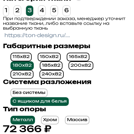
1
2
3
4
5
6
При подтверждении заказа, менеджер уточнит
название ткани, либо вставьте ссылку на
выбранную ткань
Габаритные размеры
115x82
150x82
165x82
180x82
185x82
200x82
210x82
240x82
Система разложения
Без системы
С ящиком для белья
Тип опоры
Металл
Хром
Массив
72 366
₽