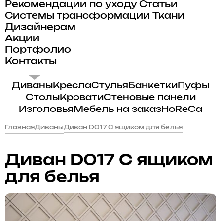
Рекомендации по уходу
Статьи
Системы трансформации
Ткани
Дизайнерам
Акции
Портфолио
Контакты
Диваны
Кресла
Стулья
Банкетки
Пуфы
Столы
Кровати
Стеновые панели
Изголовья
Мебель на заказ
HoReCa
Главная
Диваны
Диван D017 С ящиком для белья
Диван D017 С ящиком
для белья