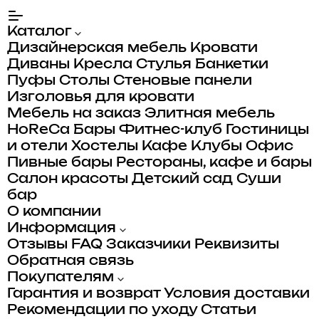
Каталог
Дизайнерская мебель
Кровати
Диваны
Кресла
Стулья
Банкетки
Пуфы
Столы
Стеновые панели
Изголовья для кровати
Мебель на заказ
Элитная мебель
HoReCa
Бары
Фитнес-клуб
Гостиницы
и отели
Хостелы
Кафе
Клубы
Офис
Пивные бары
Рестораны, кафе и бары
Салон красоты
Детский сад
Суши
бар
О компании
Информация
Отзывы
FAQ
Заказчики
Реквизиты
Обратная связь
Покупателям
Гарантия и возврат
Условия доставки
Рекомендации по уходу
Статьи