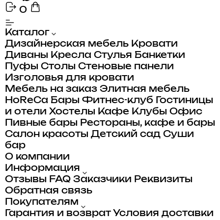
0
Каталог
Дизайнерская мебель
Кровати
Диваны
Кресла
Стулья
Банкетки
Пуфы
Столы
Стеновые панели
Изголовья для кровати
Мебель на заказ
Элитная мебель
HoReCa
Бары
Фитнес-клуб
Гостиницы
и отели
Хостелы
Кафе
Клубы
Офис
Пивные бары
Рестораны, кафе и бары
Салон красоты
Детский сад
Суши
бар
О компании
Информация
Отзывы
FAQ
Заказчики
Реквизиты
Обратная связь
Покупателям
Гарантия и возврат
Условия доставки