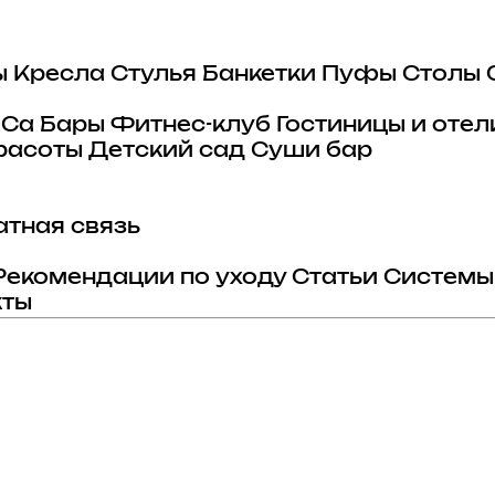
ы
Кресла
Стулья
Банкетки
Пуфы
Столы
eCa
Бары
Фитнес-клуб
Гостиницы и отел
расоты
Детский сад
Суши бар
тная связь
Рекомендации по уходу
Статьи
Системы
кты