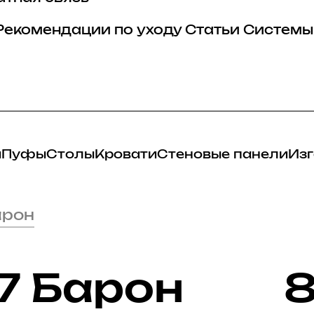
Рекомендации по уходу
Статьи
Системы
и
Пуфы
Столы
Кровати
Стеновые панели
Изг
арон
7 Барон
8