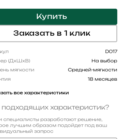
Купить
Заказать в 1 клик
кул
D017
ер (ДхШхВ)
На выбор
ень мягкости
Средней-мягкости
нтия
18 месяцев
зать все характеристики
 подходящих характеристик?
 специалисты разработают решение,
рое лучшим образом подойдет под ваш
видуальный запрос