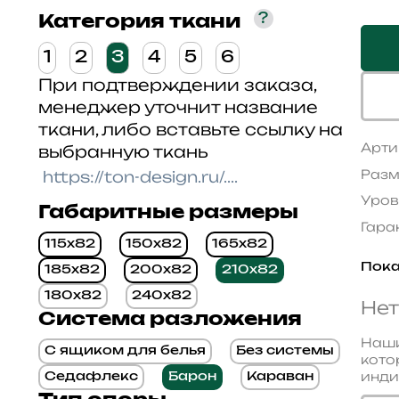
?
Категория ткани
1
2
3
4
5
6
При подтверждении заказа,
менеджер уточнит название
ткани, либо вставьте ссылку на
Арти
выбранную ткань
Разм
Уров
Габаритные размеры
Гара
115x82
150x82
165x82
Пока
185x82
200x82
210x82
180x82
240x82
Нет
Система разложения
Наши
С ящиком для белья
Без системы
кото
инди
Седафлекс
Барон
Караван