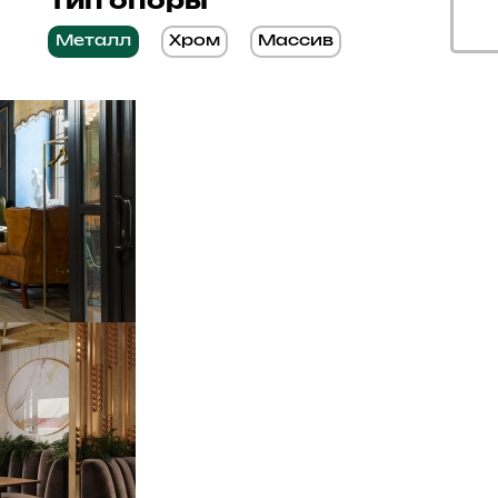
Тип опоры
Металл
Хром
Массив