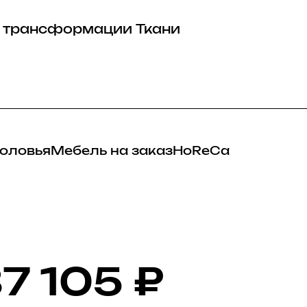
 трансформации
Ткани
оловья
Мебель на заказ
HoReCa
7 105
₽