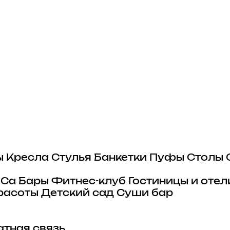
ы
Кресла
Стулья
Банкетки
Пуфы
Столы
eCa
Бары
Фитнес-клуб
Гостиницы и отел
расоты
Детский сад
Суши бар
тная связь