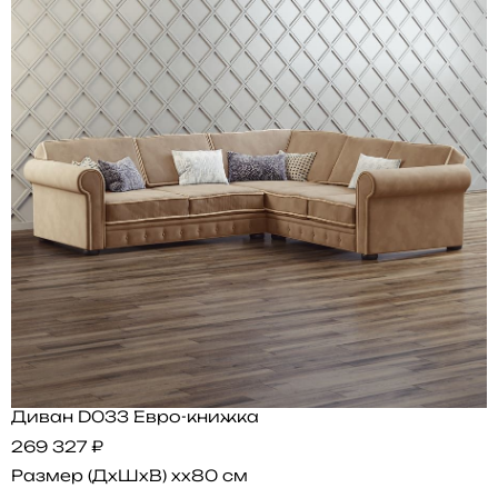
Диван D033 Евро-книжка
269 327 ₽
Размер (ДхШхВ)
xx80 см