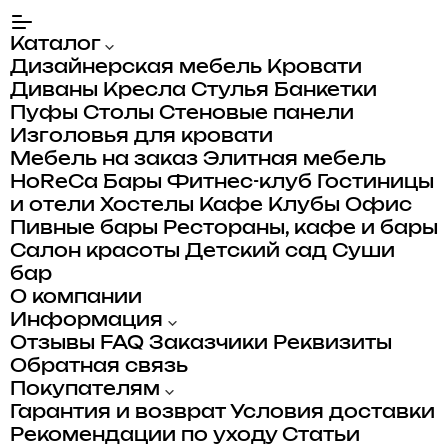
Каталог
Дизайнерская мебель
Кровати
Диваны
Кресла
Стулья
Банкетки
Пуфы
Столы
Стеновые панели
Изголовья для кровати
Мебель на заказ
Элитная мебель
HoReCa
Бары
Фитнес-клуб
Гостиницы
и отели
Хостелы
Кафе
Клубы
Офис
Пивные бары
Рестораны, кафе и бары
Салон красоты
Детский сад
Суши
бар
О компании
Информация
Отзывы
FAQ
Заказчики
Реквизиты
Обратная связь
Покупателям
Гарантия и возврат
Условия доставки
Рекомендации по уходу
Статьи