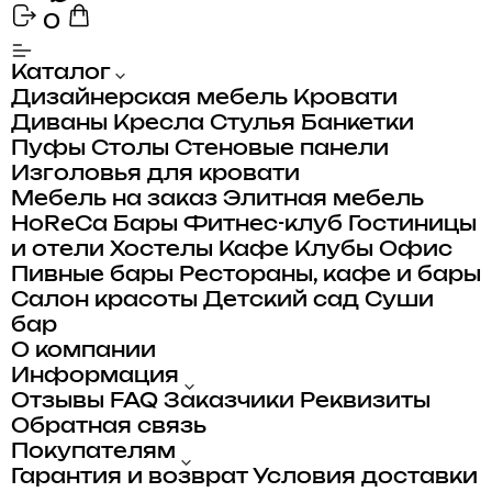
0
Каталог
Дизайнерская мебель
Кровати
Диваны
Кресла
Стулья
Банкетки
Пуфы
Столы
Стеновые панели
Изголовья для кровати
Мебель на заказ
Элитная мебель
HoReCa
Бары
Фитнес-клуб
Гостиницы
и отели
Хостелы
Кафе
Клубы
Офис
Пивные бары
Рестораны, кафе и бары
Салон красоты
Детский сад
Суши
бар
О компании
Информация
Отзывы
FAQ
Заказчики
Реквизиты
Обратная связь
Покупателям
Гарантия и возврат
Условия доставки