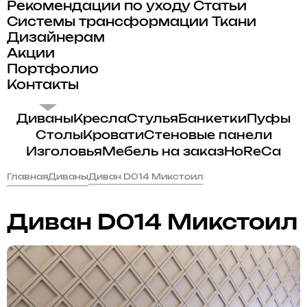
Рекомендации по уходу
Статьи
Системы трансформации
Ткани
Дизайнерам
Акции
Портфолио
Контакты
Диваны
Кресла
Стулья
Банкетки
Пуфы
Столы
Кровати
Стеновые панели
Изголовья
Мебель на заказ
HoReCa
Главная
Диваны
Диван D014 Микстоил
Диван D014 Микстоил