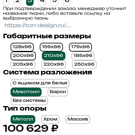
1
2
3
4
5
6
При подтверждении заказа, менеджер уточнит
название ткани, либо вставьте ссылку на
выбранную ткань
Габаритные размеры
128x96
159x96
179x96
200x96
210x96
185x96
205x96
220x96
250x96
Система разложения
С ящиком для белья
Микстоил
Барон
Без системы
Тип опоры
Металл
Хром
Массив
100 629
₽