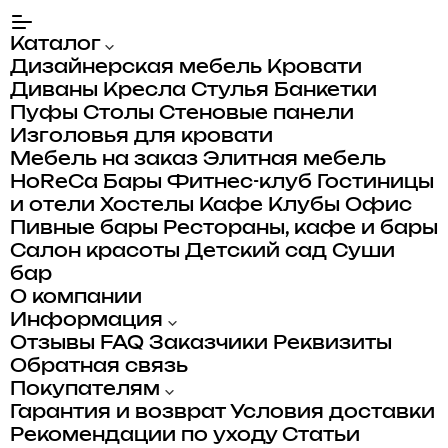
Каталог
Дизайнерская мебель
Кровати
Диваны
Кресла
Стулья
Банкетки
Пуфы
Столы
Стеновые панели
Изголовья для кровати
Мебель на заказ
Элитная мебель
HoReCa
Бары
Фитнес-клуб
Гостиницы
и отели
Хостелы
Кафе
Клубы
Офис
Пивные бары
Рестораны, кафе и бары
Салон красоты
Детский сад
Суши
бар
О компании
Информация
Отзывы
FAQ
Заказчики
Реквизиты
Обратная связь
Покупателям
Гарантия и возврат
Условия доставки
Рекомендации по уходу
Статьи