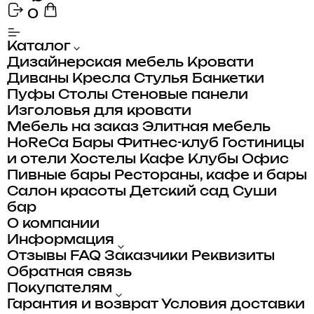
0
Каталог
Дизайнерская мебель
Кровати
Диваны
Кресла
Стулья
Банкетки
Пуфы
Столы
Стеновые панели
Изголовья для кровати
Мебель на заказ
Элитная мебель
HoReCa
Бары
Фитнес-клуб
Гостиницы
и отели
Хостелы
Кафе
Клубы
Офис
Пивные бары
Рестораны, кафе и бары
Салон красоты
Детский сад
Суши
бар
О компании
Информация
Отзывы
FAQ
Заказчики
Реквизиты
Обратная связь
Покупателям
Гарантия и возврат
Условия доставки