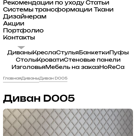
Рекомендации по уходу
Статьи
Системы трансформации
Ткани
Дизайнерам
Акции
Портфолио
Контакты
Диваны
Кресла
Стулья
Банкетки
Пуфы
Столы
Кровати
Стеновые панели
Изголовья
Мебель на заказ
HoReCa
Главная
Диваны
Диван D005
Диван D005