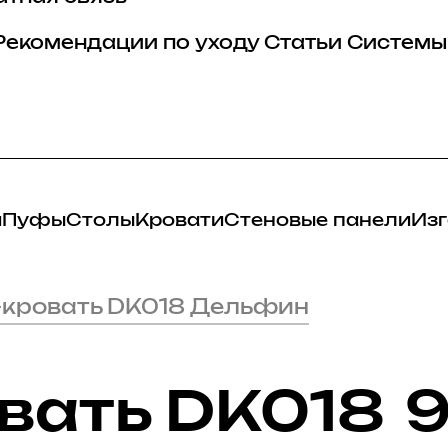
Рекомендации по уходу
Статьи
Системы
и
Пуфы
Столы
Кровати
Стеновые панели
Изг
-кровать DK018 Дельфин
вать DK018
9