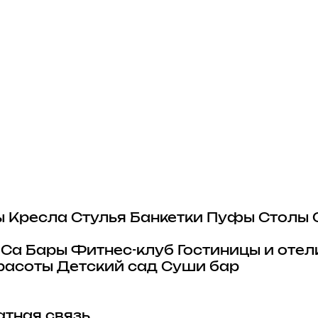
ы
Кресла
Стулья
Банкетки
Пуфы
Столы
eCa
Бары
Фитнес-клуб
Гостиницы и отел
расоты
Детский сад
Суши бар
тная связь