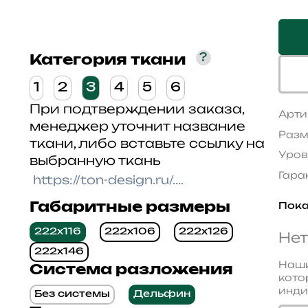
?
Категория ткани
1
2
3
4
5
6
При подтверждении заказа,
Арти
менеджер уточнит название
Разм
ткани, либо вставьте ссылку на
Уров
выбранную ткань
Гара
Габаритные размеры
Пока
222x116
222x106
222x126
Нет
222x146
Наши
Система разложения
кото
инди
Без системы
Дельфин