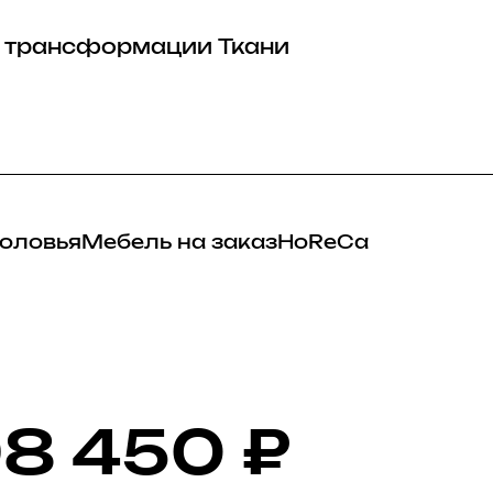
 трансформации
Ткани
оловья
Мебель на заказ
HoReCa
8 450
₽