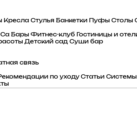
ы
Кресла
Стулья
Банкетки
Пуфы
Столы
eCa
Бары
Фитнес-клуб
Гостиницы и отел
расоты
Детский сад
Суши бар
тная связь
Рекомендации по уходу
Статьи
Системы
кты