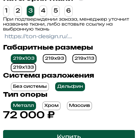
1
2
3
4
5
6
При подтверждении заказа, менеджер уточнит
название ткани, либо вставьте ссылку на
выбранную ткань
Габаритные размеры
219x103
219x93
219x113
219x133
Система разложения
Без системы
Дельфин
Тип опоры
Металл
Хром
Массив
72 000
₽
Купить