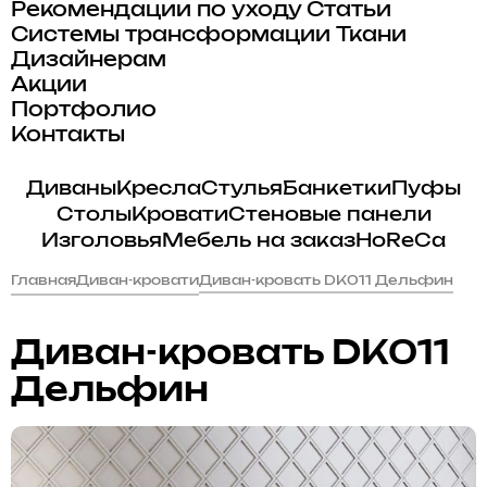
Рекомендации по уходу
Статьи
Системы трансформации
Ткани
Дизайнерам
Акции
Портфолио
Контакты
Диваны
Кресла
Стулья
Банкетки
Пуфы
Столы
Кровати
Стеновые панели
Изголовья
Мебель на заказ
HoReCa
Главная
Диван-кровати
Диван-кровать DK011 Дельфин
Диван-кровать DK011
Дельфин