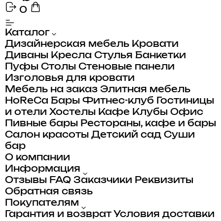
0
Каталог
Дизайнерская мебель
Кровати
Диваны
Кресла
Стулья
Банкетки
Пуфы
Столы
Стеновые панели
Изголовья для кровати
Мебель на заказ
Элитная мебель
HoReCa
Бары
Фитнес-клуб
Гостиницы
и отели
Хостелы
Кафе
Клубы
Офис
Пивные бары
Рестораны, кафе и бары
Салон красоты
Детский сад
Суши
бар
О компании
Информация
Отзывы
FAQ
Заказчики
Реквизиты
Обратная связь
Покупателям
Гарантия и возврат
Условия доставки