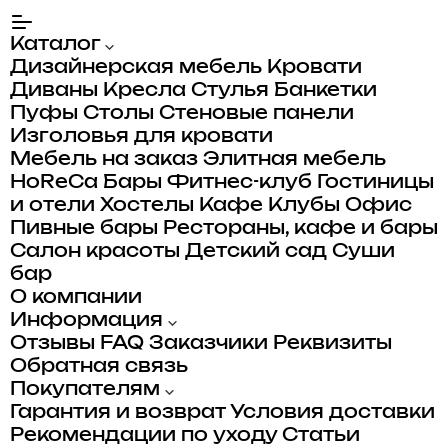
Каталог
Дизайнерская мебель
Кровати
Диваны
Кресла
Стулья
Банкетки
Пуфы
Столы
Стеновые панели
Изголовья для кровати
Мебель на заказ
Элитная мебель
HoReCa
Бары
Фитнес-клуб
Гостиницы
и отели
Хостелы
Кафе
Клубы
Офис
Пивные бары
Рестораны, кафе и бары
Салон красоты
Детский сад
Суши
бар
О компании
Информация
Отзывы
FAQ
Заказчики
Реквизиты
Обратная связь
Покупателям
Гарантия и возврат
Условия доставки
Рекомендации по уходу
Статьи