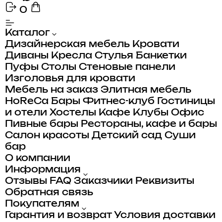
0
Каталог
Дизайнерская мебель
Кровати
Диваны
Кресла
Стулья
Банкетки
Пуфы
Столы
Стеновые панели
Изголовья для кровати
Мебель на заказ
Элитная мебель
HoReCa
Бары
Фитнес-клуб
Гостиницы
и отели
Хостелы
Кафе
Клубы
Офис
Пивные бары
Рестораны, кафе и бары
Салон красоты
Детский сад
Суши
бар
О компании
Информация
Отзывы
FAQ
Заказчики
Реквизиты
Обратная связь
Покупателям
Гарантия и возврат
Условия доставки