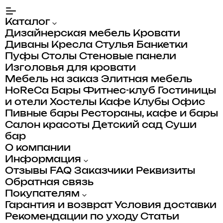
Каталог
Дизайнерская мебель
Кровати
Диваны
Кресла
Стулья
Банкетки
Пуфы
Столы
Стеновые панели
Изголовья для кровати
Мебель на заказ
Элитная мебель
HoReCa
Бары
Фитнес-клуб
Гостиницы
и отели
Хостелы
Кафе
Клубы
Офис
Пивные бары
Рестораны, кафе и бары
Салон красоты
Детский сад
Суши
бар
О компании
Информация
Отзывы
FAQ
Заказчики
Реквизиты
Обратная связь
Покупателям
Гарантия и возврат
Условия доставки
Рекомендации по уходу
Статьи