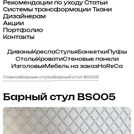
Рекомендации по уходу
Статьи
Системы трансформации
Ткани
Дизайнерам
Акции
Портфолио
Контакты
Диваны
Кресла
Стулья
Банкетки
Пуфы
Столы
Кровати
Стеновые панели
Изголовья
Мебель на заказ
HoReCa
Главная
Барные стулья
Барный стул BS005
Барный стул BS005